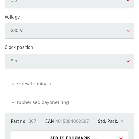
Voltage
Clock position
screw terminals
rubberised bayonet ring
Part no.
367
EAN
4015394002697
Std. Pack.
1
ADD TO BOOKMARKS