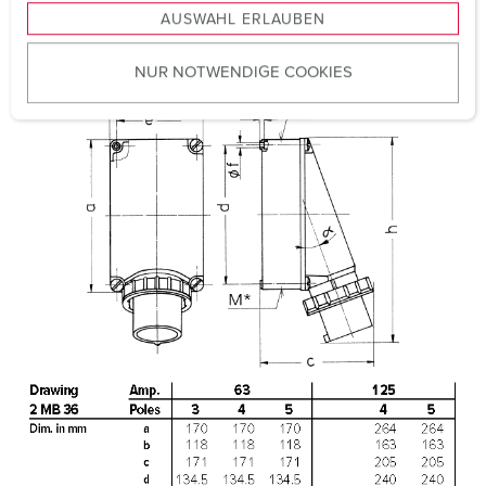
AUSWAHL ERLAUBEN
a
Certifications
EAC
u
CQC
NUR NOTWENDIGE COOKIES
s
w
a
h
l