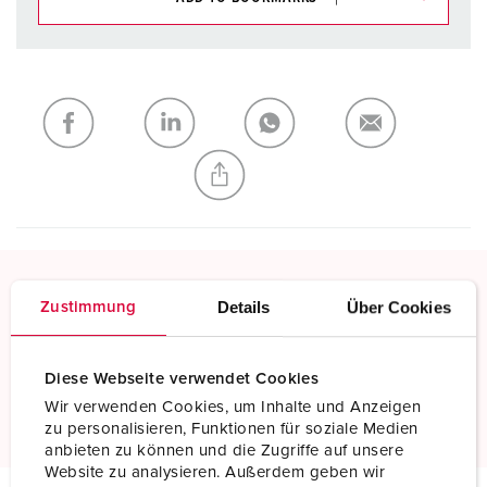
You can manage our products in various lists in the
shopping list / shopping basket area.
My list
(0)
ADD
CREATE A NEW LIST
Details
Über Cookies
Zustimmung
Screw terminals
Standard screw terminals
Diese Webseite verwendet Cookies
Read more
Wir verwenden Cookies, um Inhalte und Anzeigen
zu personalisieren, Funktionen für soziale Medien
anbieten zu können und die Zugriffe auf unsere
Website zu analysieren. Außerdem geben wir