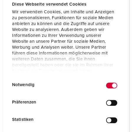
Diese Webseite verwendet Cookies
Wir verwenden Cookies, um Inhalte und Anzeigen
Technical specifications
Wall mounted inlet 368
zu personalisieren, Funktionen für soziale Medien
anbieten zu können und die Zugriffe auf unsere
Website zu analysieren. Außerdem geben wir
Ampere
125 A
Informationen zu Ihrer Verwendung unserer
Website an unsere Partner für soziale Medien,
Poles
5 p
Werbung und Analysen weiter. Unsere Partner
führen diese Informationen möglicherweise mit
Voltage
400 V
weiteren Daten zusammen, die Sie ihnen
bereitgestellt haben oder die sie im Rahmen Ihrer
Clock position
6 h
Nutzung der Dienste gesammelt haben.
E
Datenschutzerklärung
Impressum
Hertz
50-60 Hz
Notwendig
i
Connection technology
Screw terminals
n
w
Präferenzen
Contact
standard
i
l
Protection type
IP67
Statistiken
l
i
Weight
2179 g