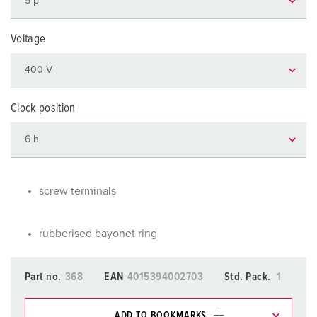
Voltage
Clock position
screw terminals
rubberised bayonet ring
Part no.
368
EAN
4015394002703
Std. Pack.
1
ADD TO BOOKMARKS