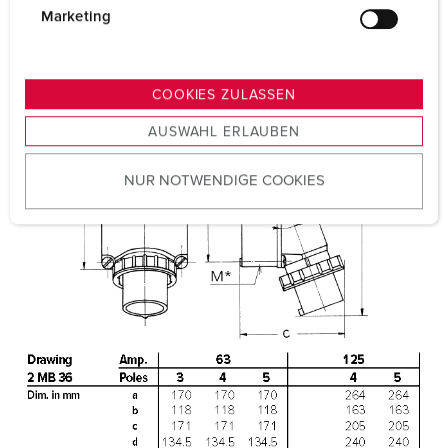
g
Marketing
Certifications
EAC
u
CQC
n
g
COOKIES ZULASSEN
s
AUSWAHL ERLAUBEN
a
u
NUR NOTWENDIGE COOKIES
s
w
a
h
l