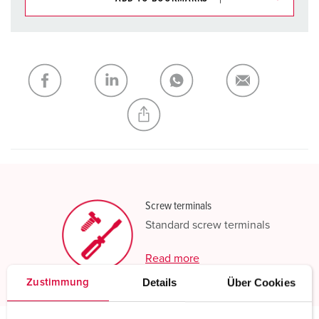
You can manage our products in various lists in the
shopping list / shopping basket area.
My list
(0)
ADD
CREATE A NEW LIST
Screw terminals
Standard screw terminals
Read more
Details
Über Cookies
Zustimmung