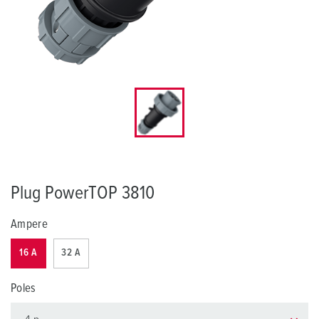
Plug PowerTOP 3810
Ampere
16 A
32 A
Poles