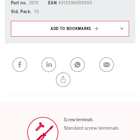
Part no.
3810
EAN
4015394099390
Std. Pack.
10
ADD TO BOOKMARKS
You can manage our products in various lists in the
shopping list / shopping basket area.
My list
(0)
ADD
CREATE A NEW LIST
Screw terminals
Standard screw terminals