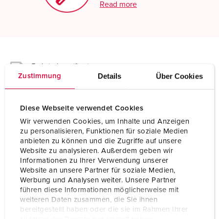
Read more
Technical specifications
Plug PowerTOP 3810
Details
Über Cookies
Zustimmung
Ampere
16 A
Diese Webseite verwendet Cookies
Poles
4 p
Wir verwenden Cookies, um Inhalte und Anzeigen
zu personalisieren, Funktionen für soziale Medien
Voltage
500 V
anbieten zu können und die Zugriffe auf unsere
Website zu analysieren. Außerdem geben wir
Informationen zu Ihrer Verwendung unserer
Clock position
7 h
Website an unsere Partner für soziale Medien,
Werbung und Analysen weiter. Unsere Partner
Hertz
50-60 Hz
führen diese Informationen möglicherweise mit
weiteren Daten zusammen, die Sie ihnen
Connection technology
Screw terminals
bereitgestellt haben oder die sie im Rahmen Ihrer