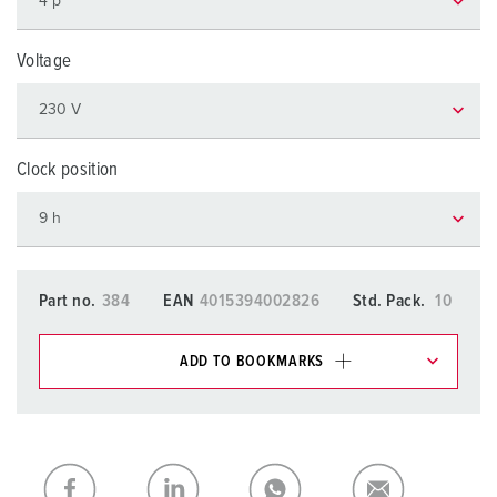
Voltage
Clock position
Part no.
384
EAN
4015394002826
Std. Pack.
10
ADD TO BOOKMARKS
You can manage our products in various lists in the
shopping list / shopping basket area.
My list
(0)
ADD