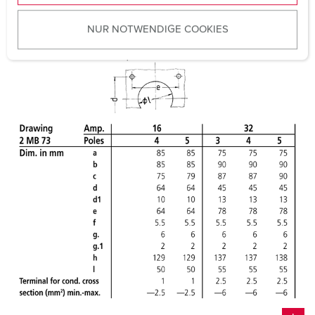
u
NUR NOTWENDIGE COOKIES
s
w
a
h
l