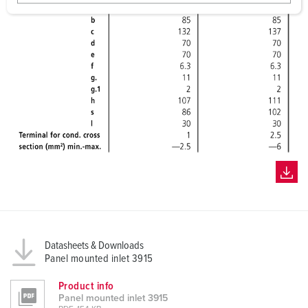
w
a
h
l
Datasheets & Downloads
Panel mounted inlet 3915
Product info
Panel mounted inlet 3915