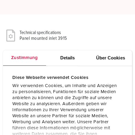
Technical specifications
Panel mounted inlet 3915
Ampere
32 A
Details
Über Cookies
Zustimmung
Poles
7 p
Diese Webseite verwendet Cookies
Voltage
400 V
Wir verwenden Cookies, um Inhalte und Anzeigen
Clock position
6 h
zu personalisieren, Funktionen für soziale Medien
anbieten zu können und die Zugriffe auf unsere
Hertz
50-60 Hz
Website zu analysieren. Außerdem geben wir
Informationen zu Ihrer Verwendung unserer
Connection technology
Screw terminals
Website an unsere Partner für soziale Medien,
Werbung und Analysen weiter. Unsere Partner
Contact
highly heat resistant contact carrier
führen diese Informationen möglicherweise mit
nickel plated contacts
weiteren Daten zusammen, die Sie ihnen