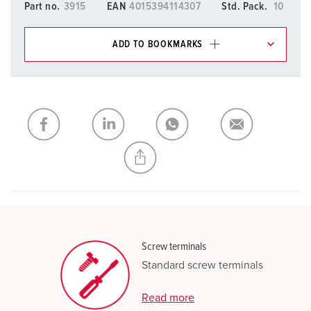
Part no.
3915
EAN
4015394114307
Std. Pack.
10
ADD TO BOOKMARKS
You can manage our products in various lists in the
shopping list / shopping basket area.
My list
(0)
ADD
CREATE A NEW LIST
Screw terminals
Standard screw terminals
Read more