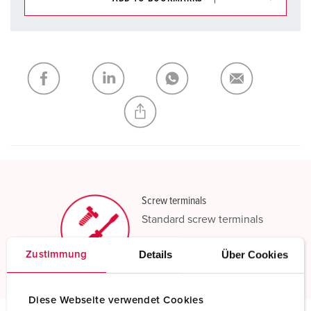
You can manage our products in various lists in the
shopping list / shopping basket area.
My list
(0)
ADD
CREATE A NEW LIST
Screw terminals
Standard screw terminals
Read more
Details
Über Cookies
Zustimmung
Diese Webseite verwendet Cookies