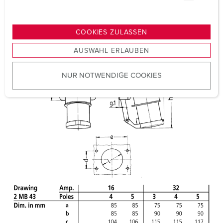
u
Certifications
VDE
n
EAC
g
COOKIES ZULASSEN
CQC
s
AUSWAHL ERLAUBEN
a
u
NUR NOTWENDIGE COOKIES
s
w
a
h
l