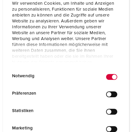
Wir verwenden Cookies, um Inhalte und Anzeigen
zu personalisieren, Funktionen für soziale Medien
Technical specifications
anbieten zu können und die Zugriffe auf unsere
Panel mounted inlet 400
Website zu analysieren. Außerdem geben wir
Informationen zu Ihrer Verwendung unserer
Website an unsere Partner für soziale Medien,
Ampere
16 A
Werbung und Analysen weiter. Unsere Partner
führen diese Informationen möglicherweise mit
Poles
5 p
weiteren Daten zusammen, die Sie ihnen
bereitgestellt haben oder die sie im Rahmen Ihrer
Voltage
400 V
Nutzung der Dienste gesammelt haben.
Clock position
6 h
E
Datenschutzerklärung
Impressum
Notwendig
i
Hertz
50-60 Hz
n
w
Connection technology
Screw terminals
Präferenzen
i
Contact
standard
l
Statistiken
l
Protection type
IP44
i
g
Marketing
Weight
275 g