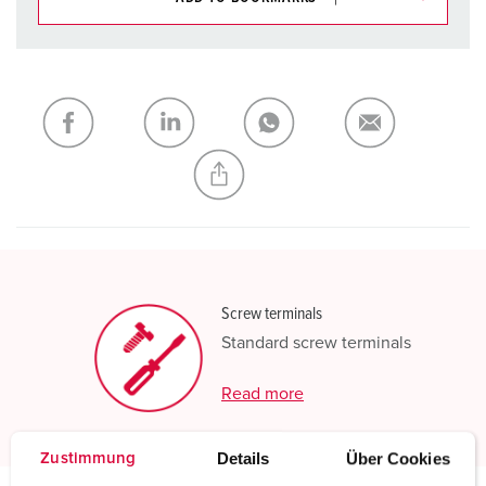
You can manage our products in various lists in the
shopping list / shopping basket area.
My list
(0)
ADD
CREATE A NEW LIST
Screw terminals
Standard screw terminals
Read more
Details
Über Cookies
Zustimmung