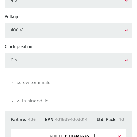
Voltage
Clock position
screw terminals
with hinged lid
Part no.
406
EAN
4015394003014
Std. Pack.
10
ADD TO BOOKMARKS