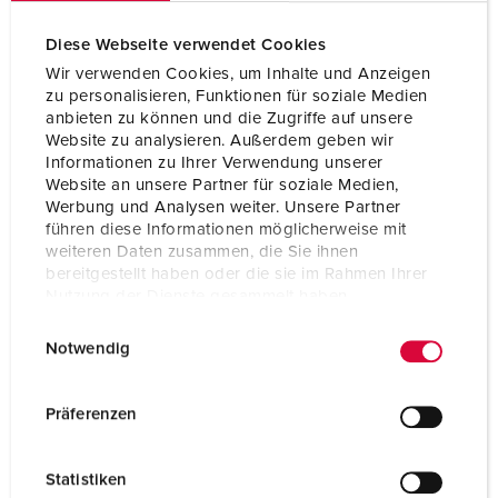
Diese Webseite verwendet Cookies
Technical specifications
Panel mounted inlet 406
Wir verwenden Cookies, um Inhalte und Anzeigen
zu personalisieren, Funktionen für soziale Medien
anbieten zu können und die Zugriffe auf unsere
Ampere
32 A
Website zu analysieren. Außerdem geben wir
Informationen zu Ihrer Verwendung unserer
Poles
4 p
Website an unsere Partner für soziale Medien,
Werbung und Analysen weiter. Unsere Partner
Voltage
400 V
führen diese Informationen möglicherweise mit
weiteren Daten zusammen, die Sie ihnen
Clock position
6 h
bereitgestellt haben oder die sie im Rahmen Ihrer
Nutzung der Dienste gesammelt haben.
Hertz
50-60 Hz
E
Datenschutzerklärung
Impressum
Notwendig
Connection technology
Screw terminals
i
n
Contact
standard
w
Präferenzen
i
Protection type
IP44
l
Statistiken
Weight
347 g
l