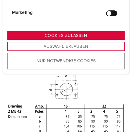
i
Certifications
EAC
g
Marketing
CQC
u
n
g
COOKIES ZULASSEN
s
AUSWAHL ERLAUBEN
a
u
NUR NOTWENDIGE COOKIES
s
w
a
h
l