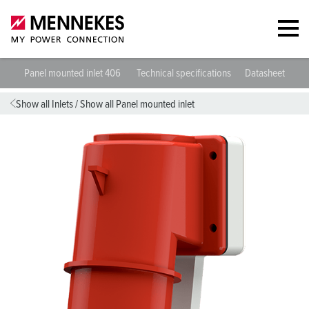
Panel mounted inlet 406
Technical specifications
Datasheets & D
Show all Inlets
/
Show all Panel mounted inlet