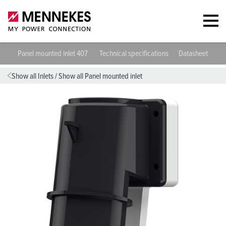
Panel mounted inlet 407
Technical specifications
Datasheets & D
Show all Inlets
/
Show all Panel mounted inlet