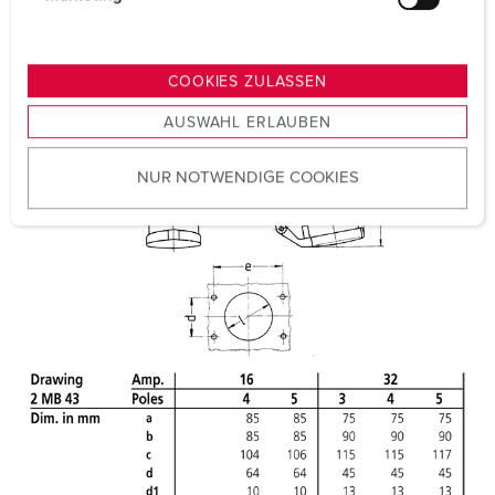
u
Certifications
EAC
n
g
COOKIES ZULASSEN
s
AUSWAHL ERLAUBEN
a
u
NUR NOTWENDIGE COOKIES
s
w
a
h
l