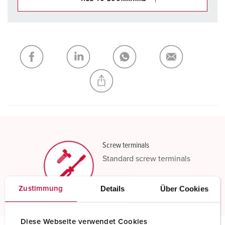
You can manage our products in various lists in the
shopping list / shopping basket area.
My list
(0)
ADD
CREATE A NEW LIST
Screw terminals
Standard screw terminals
Read more
Details
Über Cookies
Zustimmung
Diese Webseite verwendet Cookies