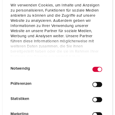
Wir verwenden Cookies, um Inhalte und Anzeigen
zu personalisieren, Funktionen für soziale Medien
Technical specifications
anbieten zu können und die Zugriffe auf unsere
Panel mounted inlet 407
Website zu analysieren. Außerdem geben wir
Informationen zu Ihrer Verwendung unserer
Ampere
32 A
Website an unsere Partner für soziale Medien,
Werbung und Analysen weiter. Unsere Partner
Poles
4 p
führen diese Informationen möglicherweise mit
weiteren Daten zusammen, die Sie ihnen
Voltage
500 V
bereitgestellt haben oder die sie im Rahmen Ihrer
Nutzung der Dienste gesammelt haben.
Clock position
7 h
E
Datenschutzerklärung
Impressum
Notwendig
i
Hertz
50-60 Hz
n
Connection technology
Screw terminals
w
Präferenzen
i
Contact
standard
l
Statistiken
l
Protection type
IP44
i
Weight
347 g
g
Marketing