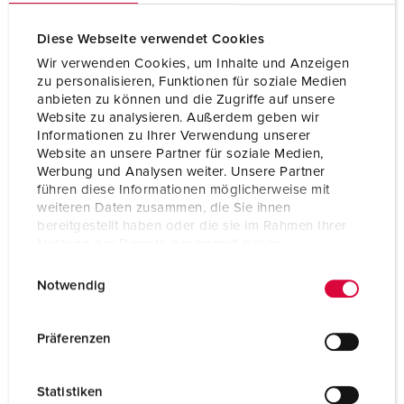
Diese Webseite verwendet Cookies
Technical specifications
Hinged window 40981
Wir verwenden Cookies, um Inhalte und Anzeigen
zu personalisieren, Funktionen für soziale Medien
anbieten zu können und die Zugriffe auf unsere
Website zu analysieren. Außerdem geben wir
Informationen zu Ihrer Verwendung unserer
Website an unsere Partner für soziale Medien,
Werbung und Analysen weiter. Unsere Partner
führen diese Informationen möglicherweise mit
weiteren Daten zusammen, die Sie ihnen
bereitgestellt haben oder die sie im Rahmen Ihrer
Nutzung der Dienste gesammelt haben.
E
Datenschutzerklärung
Impressum
Notwendig
i
n
w
Präferenzen
i
l
Statistiken
l