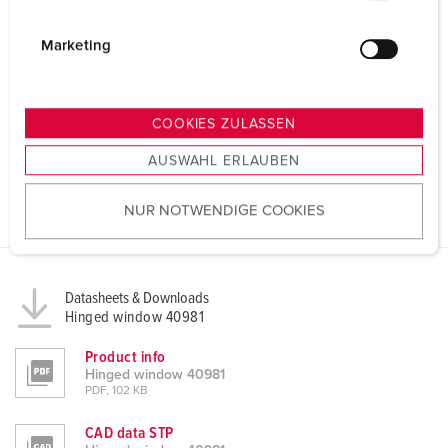
i
g
Marketing
u
n
g
COOKIES ZULASSEN
s
AUSWAHL ERLAUBEN
a
u
NUR NOTWENDIGE COOKIES
s
w
a
h
Datasheets & Downloads
l
Hinged window 40981
Product info
Hinged window 40981
PDF, 102 KB
CAD data STP