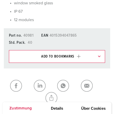
window smoked glass
IP 67
12 modules
Part no.
40981
EAN
4015394047865
Std. Pack.
40
ADD TO BOOKMARKS
You can manage our products in various lists in the
shopping list / shopping basket area.
My list
(0)
ADD
CREATE A NEW LIST
Details
Über Cookies
Zustimmung