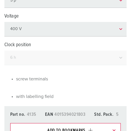
Voltage
Clock position
screw terminals
with labelling field
Part no.
4135
EAN
4015394021803
Std. Pack.
5
ADD TO BOOKMARKS