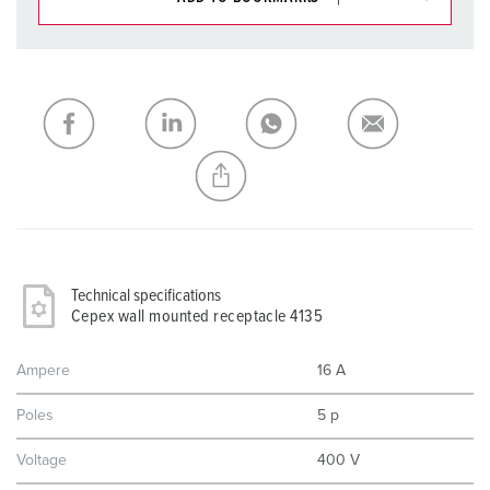
You can manage our products in various lists in the
shopping list / shopping basket area.
My list
(0)
ADD
CREATE A NEW LIST
Technical specifications
Cepex wall mounted receptacle 4135
Ampere
16 A
Poles
5 p
Voltage
400 V