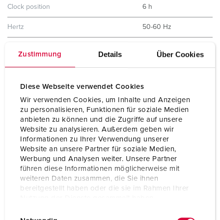
Clock position
6 h
Hertz
50-60 Hz
Protection type
IP44
Details
Über Cookies
Zustimmung
Shutter
No
Diese Webseite verwendet Cookies
Weight
310 g
Wir verwenden Cookies, um Inhalte und Anzeigen
Certifications
EAC
zu personalisieren, Funktionen für soziale Medien
CQC
anbieten zu können und die Zugriffe auf unsere
Website zu analysieren. Außerdem geben wir
Informationen zu Ihrer Verwendung unserer
Website an unsere Partner für soziale Medien,
Werbung und Analysen weiter. Unsere Partner
führen diese Informationen möglicherweise mit
weiteren Daten zusammen, die Sie ihnen
bereitgestellt haben oder die sie im Rahmen Ihrer
Nutzung der Dienste gesammelt haben.
E
Datenschutzerklärung
Impressum