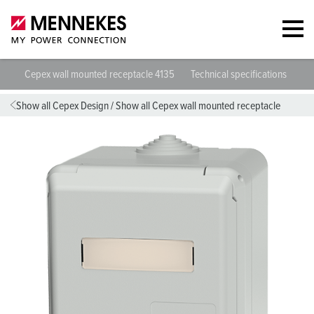
Cepex wall mounted receptacle 4135
Technical specifications
Da
Show all Cepex Design
/
Show all Cepex wall mounted receptacle