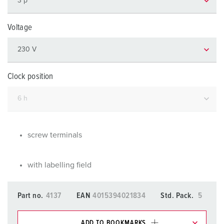
Voltage
Clock position
screw terminals
with labelling field
Part no.
4137
EAN
4015394021834
Std. Pack.
5
ADD TO BOOKMARKS