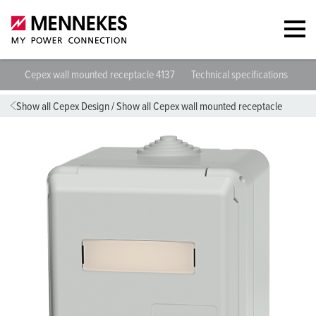
Cepex wall mounted receptacle 4137
Technical specifications
Dat
Show all Cepex Design
/
Show all Cepex wall mounted receptacle