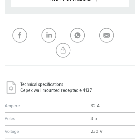
You can manage our products in various lists in the
shopping list / shopping basket area.
My list
(0)
ADD
CREATE A NEW LIST
Technical specifications
Cepex wall mounted receptacle 4137
Ampere
32 A
Poles
3 p
Voltage
230 V