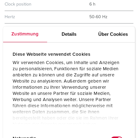
Clock position
6 h
Hertz
50-60 Hz
Protection type
IP44
Details
Über Cookies
Zustimmung
Shutter
No
Diese Webseite verwendet Cookies
Weight
364 g
Wir verwenden Cookies, um Inhalte und Anzeigen
Certifications
EAC
zu personalisieren, Funktionen für soziale Medien
CQC
anbieten zu können und die Zugriffe auf unsere
Website zu analysieren. Außerdem geben wir
Informationen zu Ihrer Verwendung unserer
Website an unsere Partner für soziale Medien,
Werbung und Analysen weiter. Unsere Partner
führen diese Informationen möglicherweise mit
weiteren Daten zusammen, die Sie ihnen
bereitgestellt haben oder die sie im Rahmen Ihrer
Nutzung der Dienste gesammelt haben.
E
Datenschutzerklärung
Impressum