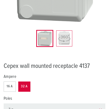
Cepex wall mounted receptacle 4137
Ampere
16 A
32 A
Poles