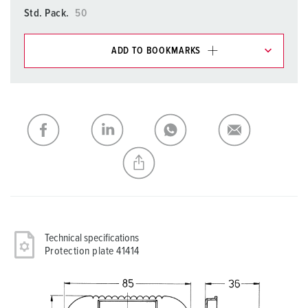
Std. Pack.
50
ADD TO BOOKMARKS
You can manage our products in various lists in the
shopping list / shopping basket area.
My list
(0)
ADD
CREATE A NEW LIST
Technical specifications
Protection plate 41414