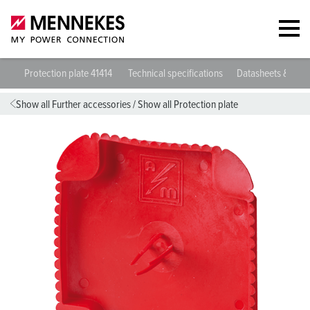
Protection plate 41414
Technical specifications
Datasheets & Dow
Show all Further accessories
/
Show all Protection plate