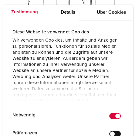
Details
Über Cookies
Zustimmung
Diese Webseite verwendet Cookies
Wir verwenden Cookies, um Inhalte und Anzeigen
zu personalisieren, Funktionen für soziale Medien
anbieten zu können und die Zugriffe auf unsere
Website zu analysieren. Außerdem geben wir
Informationen zu Ihrer Verwendung unserer
Website an unsere Partner für soziale Medien,
Werbung und Analysen weiter. Unsere Partner
führen diese Informationen möglicherweise mit
weiteren Daten zusammen, die Sie ihnen
bereitgestellt haben oder die sie im Rahmen Ihrer
Nutzung der Dienste gesammelt haben.
E
Datenschutzerklärung
Impressum
Notwendig
i
n
w
Präferenzen