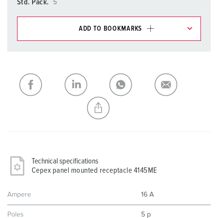
Std. Pack.
5
ADD TO BOOKMARKS
You can manage our products in various lists in the
shopping list / shopping basket area.
My list
(0)
ADD
CREATE A NEW LIST
Technical specifications
Cepex panel mounted receptacle 4145ME
Ampere
16 A
Poles
5 p