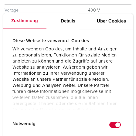
Voltage
400 V
Details
Über Cookies
Zustimmung
Clock position
6 h
Hertz
50-60 Hz
Diese Webseite verwendet Cookies
Protection type
IP44
Wir verwenden Cookies, um Inhalte und Anzeigen
zu personalisieren, Funktionen für soziale Medien
Shutter
No
anbieten zu können und die Zugriffe auf unsere
Website zu analysieren. Außerdem geben wir
Weight
196 g
Informationen zu Ihrer Verwendung unserer
Website an unsere Partner für soziale Medien,
Certifications
EAC
Werbung und Analysen weiter. Unsere Partner
führen diese Informationen möglicherweise mit
weiteren Daten zusammen, die Sie ihnen
bereitgestellt haben oder die sie im Rahmen Ihrer
Nutzung der Dienste gesammelt haben.
E
Datenschutzerklärung
Impressum
Notwendig
i
n