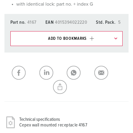
with identical lock: part no. + index G
Part no.
4167
EAN
4015394022220
Std. Pack.
5
ADD TO BOOKMARKS
You can manage our products in various lists in the
shopping list / shopping basket area.
My list
(0)
ADD
CREATE A NEW LIST
Technical specifications
Cepex wall mounted receptacle 4167