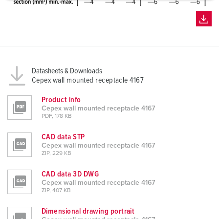
a
h
l
Datasheets & Downloads
Cepex wall mounted receptacle 4167
Product info
Cepex wall mounted receptacle 4167
PDF, 178 KB
CAD data STP
Cepex wall mounted receptacle 4167
ZIP, 229 KB
CAD data 3D DWG
Cepex wall mounted receptacle 4167
ZIP, 407 KB
Dimensional drawing portrait