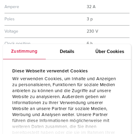
Ampere
32 A
Poles
3 p
Voltage
230 V
Clock position
6 h
Details
Über Cookies
Zustimmung
Hertz
50-60 Hz
Protection type
IP44
Diese Webseite verwendet Cookies
Wir verwenden Cookies, um Inhalte und Anzeigen
Shutter
No
zu personalisieren, Funktionen für soziale Medien
anbieten zu können und die Zugriffe auf unsere
Weight
402 g
Website zu analysieren. Außerdem geben wir
Informationen zu Ihrer Verwendung unserer
Certifications
EAC
Website an unsere Partner für soziale Medien,
Werbung und Analysen weiter. Unsere Partner
führen diese Informationen möglicherweise mit
weiteren Daten zusammen, die Sie ihnen
bereitgestellt haben oder die sie im Rahmen Ihrer