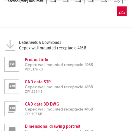
a
h
l
Datasheets & Downloads
Cepex wall mounted receptacle 4168
Product info
Cepex wall mounted receptacle 4168
PDF, 179 KB
CAD data STP
Cepex wall mounted receptacle 4168
ZIP, 229 KB
CAD data 3D DWG
Cepex wall mounted receptacle 4168
ZIP, 407 KB
Dimensional drawing portrait