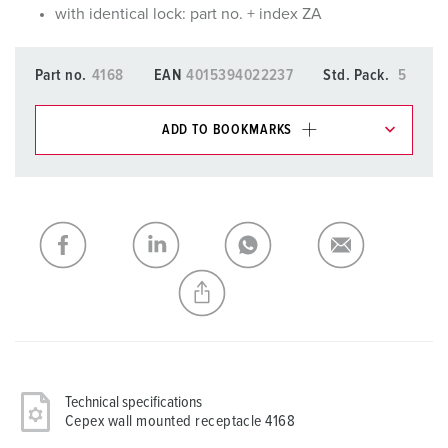
with identical lock: part no. + index ZA
Part no.
4168
EAN
4015394022237
Std. Pack.
5
ADD TO BOOKMARKS
You can manage our products in various lists in the
shopping list / shopping basket area.
My list
(0)
ADD
CREATE A NEW LIST
Technical specifications
Cepex wall mounted receptacle 4168