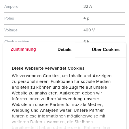
Ampere
32 A
Poles
4 p
Voltage
400 V
Clock position
6 h
Details
Über Cookies
Zustimmung
Hertz
50-60 Hz
Protection type
IP44
Diese Webseite verwendet Cookies
Wir verwenden Cookies, um Inhalte und Anzeigen
Shutter
No
zu personalisieren, Funktionen für soziale Medien
anbieten zu können und die Zugriffe auf unsere
Weight
411 g
Website zu analysieren. Außerdem geben wir
Informationen zu Ihrer Verwendung unserer
Certifications
EAC
Website an unsere Partner für soziale Medien,
Werbung und Analysen weiter. Unsere Partner
führen diese Informationen möglicherweise mit
weiteren Daten zusammen, die Sie ihnen
bereitgestellt haben oder die sie im Rahmen Ihrer