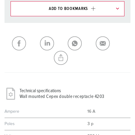
ADD TO BOOKMARKS
You can manage our products in various lists in the
shopping list / shopping basket area.
My list
(0)
ADD
CREATE A NEW LIST
Technical specifications
Wall mounted Cepex double receptacle 4203
Ampere
16 A
Poles
3 p