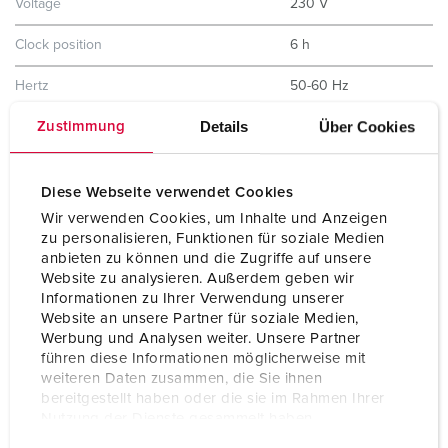
Voltage
230 V
Clock position
6 h
Hertz
50-60 Hz
Details
Über Cookies
Zustimmung
Protection type
IP44
Shutter
No
Diese Webseite verwendet Cookies
Weight
462 g
Wir verwenden Cookies, um Inhalte und Anzeigen
zu personalisieren, Funktionen für soziale Medien
Certifications
EAC
anbieten zu können und die Zugriffe auf unsere
CQC
Website zu analysieren. Außerdem geben wir
Informationen zu Ihrer Verwendung unserer
Website an unsere Partner für soziale Medien,
Werbung und Analysen weiter. Unsere Partner
führen diese Informationen möglicherweise mit
weiteren Daten zusammen, die Sie ihnen
bereitgestellt haben oder die sie im Rahmen Ihrer
Nutzung der Dienste gesammelt haben.