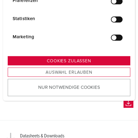
Präferenzen
i
l
Statistiken
l
i
g
Marketing
u
n
g
COOKIES ZULASSEN
s
AUSWAHL ERLAUBEN
a
u
NUR NOTWENDIGE COOKIES
s
w
a
h
l
Datasheets & Downloads