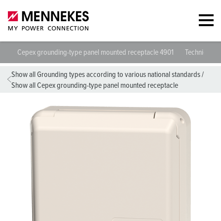
Cepex grounding-type panel mounted receptacle 4901
Technical sp
Show all Grounding types according to various national standards
/
Show all Cepex grounding-type panel mounted receptacle