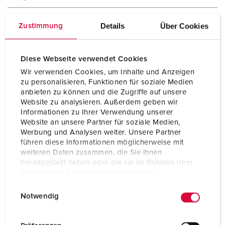
Hertz
50-60 Hz
Details
Über Cookies
Zustimmung
Protection type
IP44
Diese Webseite verwendet Cookies
Shutter
Yes
Wir verwenden Cookies, um Inhalte und Anzeigen
Weight
140 g
zu personalisieren, Funktionen für soziale Medien
anbieten zu können und die Zugriffe auf unsere
Certifications
EAC
Website zu analysieren. Außerdem geben wir
Informationen zu Ihrer Verwendung unserer
Website an unsere Partner für soziale Medien,
Werbung und Analysen weiter. Unsere Partner
führen diese Informationen möglicherweise mit
weiteren Daten zusammen, die Sie ihnen
bereitgestellt haben oder die sie im Rahmen Ihrer
Nutzung der Dienste gesammelt haben.
E
Datenschutzerklärung
Impressum
Notwendig
i
n
w