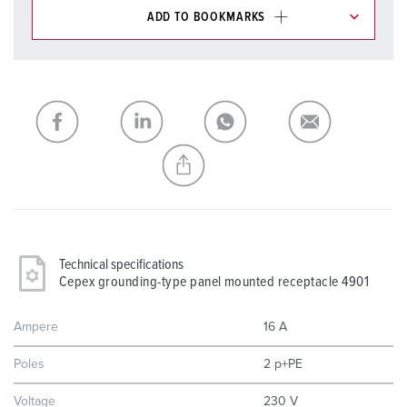
ADD TO BOOKMARKS
You can manage our products in various lists in the
shopping list / shopping basket area.
My list
(0)
ADD
CREATE A NEW LIST
Technical specifications
Cepex grounding-type panel mounted receptacle 4901
Ampere
16 A
Poles
2 p+PE
Voltage
230 V