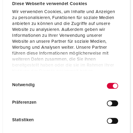
Diese Webseite verwendet Cookies
Wir verwenden Cookies, um Inhalte und Anzeigen
zu personalisieren, Funktionen für soziale Medien
anbieten zu können und die Zugriffe auf unsere
Website zu analysieren. Außerdem geben wir
Informationen zu Ihrer Verwendung unserer
Technical specifications
Website an unsere Partner für soziale Medien,
Switch disconnector 52245
Werbung und Analysen weiter. Unsere Partner
führen diese Informationen möglicherweise mit
BS Motor rating
AC3/440V = 30 kW
weiteren Daten zusammen, die Sie ihnen
bereitgestellt haben oder die sie im Rahmen Ihrer
Weight
1520 g
Nutzung der Dienste gesammelt haben.
E
Datenschutzerklärung
Impressum
Certifications
EAC
Notwendig
i
n
w
Präferenzen
i
l
Statistiken
l
i