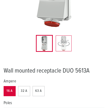
Wall mounted receptacle DUO 5613A
Ampere
16 A
32 A
63 A
Poles