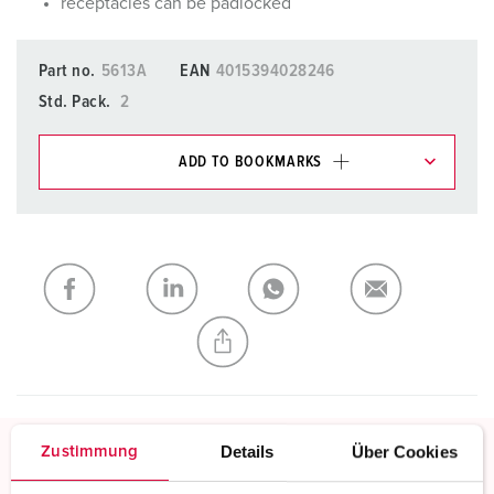
receptacles can be padlocked
Part no.
5613A
EAN
4015394028246
Std. Pack.
2
ADD TO BOOKMARKS
You can manage our products in various lists in the
shopping list / shopping basket area.
My list
(0)
ADD
CREATE A NEW LIST
Details
Über Cookies
Zustimmung
Screw terminals