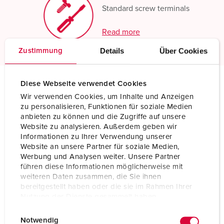
Standard screw terminals
Read more
Details
Über Cookies
Zustimmung
Diese Webseite verwendet Cookies
Technical specifications
Wir verwenden Cookies, um Inhalte und Anzeigen
Wall mounted receptacle DUO 5633A
zu personalisieren, Funktionen für soziale Medien
anbieten zu können und die Zugriffe auf unsere
Website zu analysieren. Außerdem geben wir
Ampere
16 A
Informationen zu Ihrer Verwendung unserer
Website an unsere Partner für soziale Medien,
Poles
5 p
Werbung und Analysen weiter. Unsere Partner
führen diese Informationen möglicherweise mit
Voltage
400 V
weiteren Daten zusammen, die Sie ihnen
bereitgestellt haben oder die sie im Rahmen Ihrer
Clock position
6 h
Nutzung der Dienste gesammelt haben.
E
Datenschutzerklärung
Impressum
Hertz
50-60 Hz
Notwendig