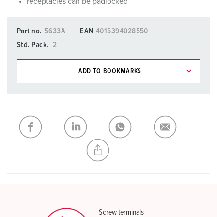
receptacles can be padlocked
Part no.
5633A
EAN
4015394028550
Std. Pack.
2
ADD TO BOOKMARKS
You can manage our products in various lists in the
shopping list / shopping basket area.
My list
(0)
ADD
CREATE A NEW LIST
Screw terminals