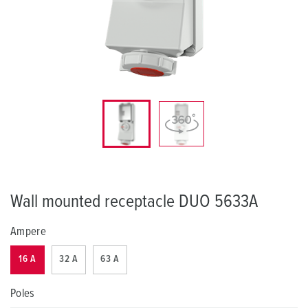
Wall mounted receptacle DUO 5633A
Ampere
16 A
32 A
63 A
Poles