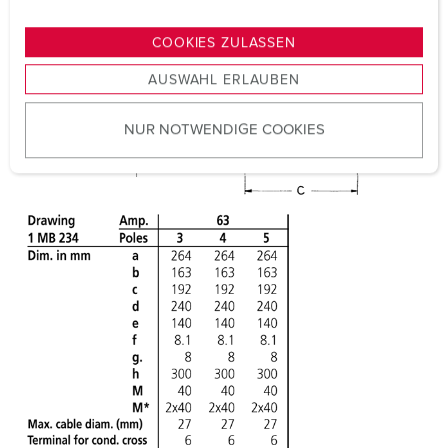
n
g
COOKIES ZULASSEN
s
AUSWAHL ERLAUBEN
a
u
NUR NOTWENDIGE COOKIES
s
w
a
h
l