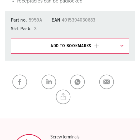
receptacles can be padlocked
Part no.
5959A
EAN
4015394030683
Std. Pack.
3
ADD TO BOOKMARKS
You can manage our products in various lists in the
shopping list / shopping basket area.
My list
(0)
ADD
CREATE A NEW LIST
Screw terminals