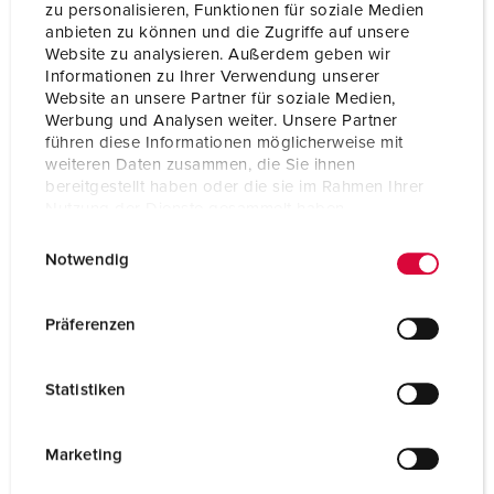
zu personalisieren, Funktionen für soziale Medien
anbieten zu können und die Zugriffe auf unsere
Voltage
400 V
Website zu analysieren. Außerdem geben wir
Informationen zu Ihrer Verwendung unserer
Clock position
6 h
Website an unsere Partner für soziale Medien,
Werbung und Analysen weiter. Unsere Partner
Hertz
50-60 Hz
führen diese Informationen möglicherweise mit
weiteren Daten zusammen, die Sie ihnen
Connection technology
Screw terminals
bereitgestellt haben oder die sie im Rahmen Ihrer
Nutzung der Dienste gesammelt haben.
Contact
X-CONTACT
E
Datenschutzerklärung
Impressum
Protection type
IP44
Notwendig
i
n
Enclosure material
Plastic
w
Präferenzen
i
Weight
2480 g
l
Statistiken
Certifications
EAC
l
i
g
Marketing
u