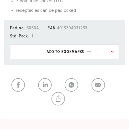
3 pole fuse socket D 02
receptacles can be padlocked
Part no.
6066A
EAN
4015394031253
Std. Pack.
1
ADD TO BOOKMARKS
You can manage our products in various lists in the
shopping list / shopping basket area.
My list
(0)
ADD
CREATE A NEW LIST