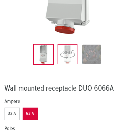
Wall mounted receptacle DUO 6066A
Ampere
32 A
63 A
Poles