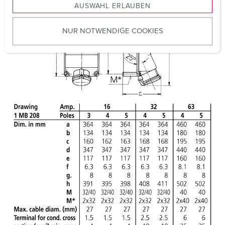
AUSWAHL ERLAUBEN
a
u
NUR NOTWENDIGE COOKIES
s
w
a
h
l