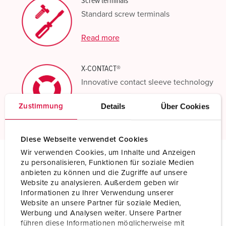
Screw terminals
Standard screw terminals
Read more
X-CONTACT®
Innovative contact sleeve technology
Details
Über Cookies
Read more
Zustimmung
Diese Webseite verwendet Cookies
Wir verwenden Cookies, um Inhalte und Anzeigen
zu personalisieren, Funktionen für soziale Medien
Technical specifications
anbieten zu können und die Zugriffe auf unsere
Wall mounted receptacle DUO 6262A
Website zu analysieren. Außerdem geben wir
Informationen zu Ihrer Verwendung unserer
Website an unsere Partner für soziale Medien,
Ampere
63 A
Werbung und Analysen weiter. Unsere Partner
führen diese Informationen möglicherweise mit
Poles
5 p