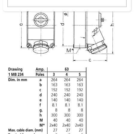
w
a
h
l