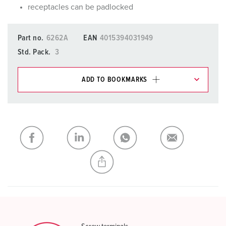
receptacles can be padlocked
Part no.
6262A
EAN
4015394031949
Std. Pack.
3
ADD TO BOOKMARKS
You can manage our products in various lists in the
shopping list / shopping basket area.
My list
(0)
ADD
CREATE A NEW LIST