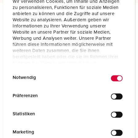
Wir verwenden Cookies, um Inhalte und Anzeigen
zu personalisieren, Funktionen für soziale Medien
anbieten zu können und die Zugriffe auf unsere
Website zu analysieren. Außerdem geben wir
Technical specifications
Informationen zu Ihrer Verwendung unserer
Plug 635A
Website an unsere Partner für soziale Medien,
Werbung und Analysen weiter. Unsere Partner
Ampere
16 A
führen diese Informationen möglicherweise mit
weiteren Daten zusammen, die Sie ihnen
Poles
2 p
bereitgestellt haben oder die sie im Rahmen Ihrer
Nutzung der Dienste gesammelt haben.
Voltage
50 V
E
Datenschutzerklärung
Impressum
Notwendig
i
Clock position
10 h
n
Hertz
(DC)
w
Präferenzen
i
Connection technology
Screw terminals
l
Statistiken
l
Contact
standard
i
g
Protection type
IP44
Marketing