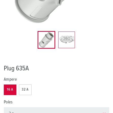
Plug 635A
Ampere
16 A
32 A
Poles