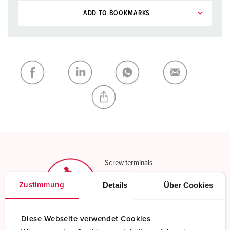
ADD TO BOOKMARKS
You can manage our products in various lists in the
shopping list / shopping basket area.
My list
(0)
ADD
CREATE A NEW LIST
Screw terminals
Standard screw terminals
Details
Über Cookies
Zustimmung
Read more
Diese Webseite verwendet Cookies