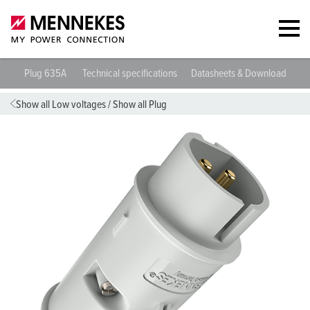
Plug 635A
Technical specifications
Datasheets & Downloads
D
Show all Low voltages
/
Show all Plug