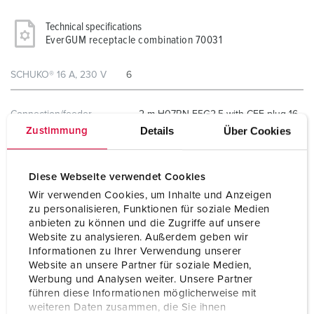
Technical specifications
EverGUM receptacle combination 70031
SCHUKO® 16 A, 230 V
6
Connection/feeder
2 m H07RN-F5G2.5 with CEE-plug 16
cable
A, 5 p, 400 V
Details
Über Cookies
Zustimmung
Protection type
IP44
Diese Webseite verwendet Cookies
Enclosure material
Solid rubber
Wir verwenden Cookies, um Inhalte und Anzeigen
zu personalisieren, Funktionen für soziale Medien
Weight
4342 g
anbieten zu können und die Zugriffe auf unsere
Website zu analysieren. Außerdem geben wir
Height
445 mm
Informationen zu Ihrer Verwendung unserer
Website an unsere Partner für soziale Medien,
Width
135 mm
Werbung und Analysen weiter. Unsere Partner
führen diese Informationen möglicherweise mit
Certifications
EAC
weiteren Daten zusammen, die Sie ihnen