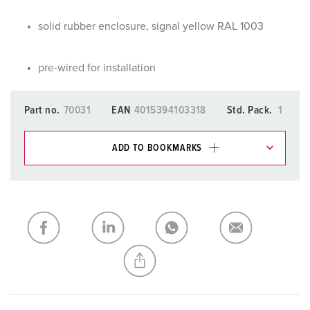
solid rubber enclosure, signal yellow RAL 1003
pre-wired for installation
Part no.
70031
EAN
4015394103318
Std. Pack.
1
ADD TO BOOKMARKS
You can manage our products in various lists in the
shopping list / shopping basket area.
My list
(0)
ADD
CREATE A NEW LIST