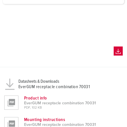
a
h
l
Datasheets & Downloads
EverGUM receptacle combination 70031
Product info
EverGUM receptacle combination 70031
PDF, 102 KB
Mounting instructions
EverGUM receptacle combination 70031