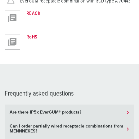
EverGUM receptacle combination with RCD type A 70443
REACh
RoHS
Frequently asked questions
Are there IP5x EverGUM® products?
Can I order partially wired receptacle combinations from
MENNNEKES?