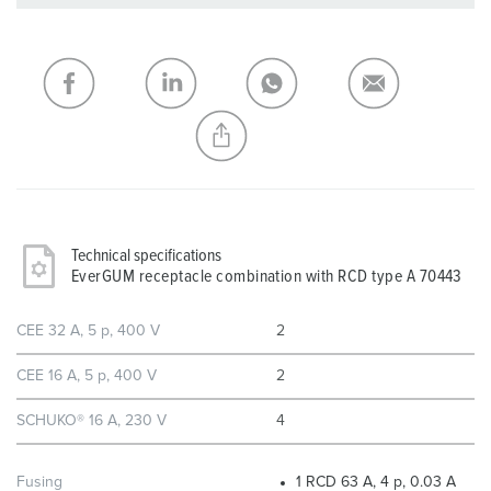
You can manage our products in various lists in the
shopping list / shopping basket area.
My list
(0)
ADD
CREATE A NEW LIST
Technical specifications
EverGUM receptacle combination with RCD type A 70443
CEE 32 A, 5 p, 400 V
2
CEE 16 A, 5 p, 400 V
2
SCHUKO® 16 A, 230 V
4
Fusing
1 RCD 63 A, 4 p, 0.03 A