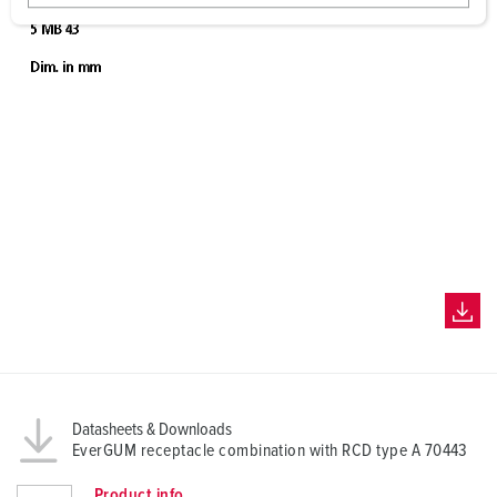
w
a
h
l
Datasheets & Downloads
EverGUM receptacle combination with RCD type A 70443
Product info