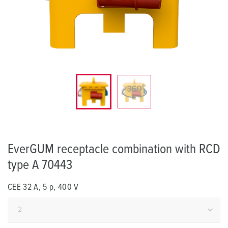
EverGUM receptacle combination with RCD
type A 70443
CEE 32 A, 5 p, 400 V