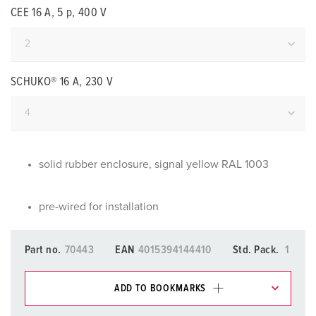
CEE 16 A, 5 p, 400 V
SCHUKO® 16 A, 230 V
solid rubber enclosure, signal yellow RAL 1003
pre-wired for installation
Part no.
70443
EAN
4015394144410
Std. Pack.
1
ADD TO BOOKMARKS