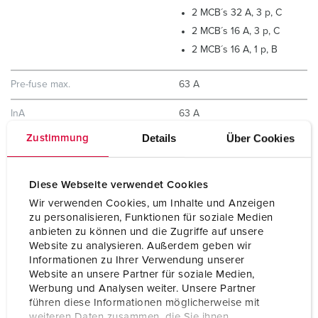
2 MCB´s 32 A, 3 p, C
2 MCB´s 16 A, 3 p, C
2 MCB´s 16 A, 1 p, B
Pre-fuse max.
63 A
InA
63 A
Details
Über Cookies
Zustimmung
RDF
0.55
Connection/feeder cable
1 inlet 63 A, 5 p, 400 V
Diese Webseite verwendet Cookies
Wir verwenden Cookies, um Inhalte und Anzeigen
Protection type
IP44
zu personalisieren, Funktionen für soziale Medien
anbieten zu können und die Zugriffe auf unsere
Website zu analysieren. Außerdem geben wir
Enclosure material
Solid rubber
Informationen zu Ihrer Verwendung unserer
Website an unsere Partner für soziale Medien,
Weight
12000 g
Werbung und Analysen weiter. Unsere Partner
führen diese Informationen möglicherweise mit
Length
360 mm
weiteren Daten zusammen, die Sie ihnen