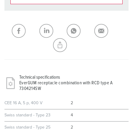
You can manage our products in various lists in the
shopping list / shopping basket area.
My list
(0)
ADD
CREATE A NEW LIST
Technical specifications
EverGUM receptacle combination with RCD type A
7304214SW
CEE 16 A, 5 p, 400 V
2
Swiss standard - Type 23
4
Swiss standard - Type 25
2