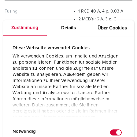
Fusing
1 RCD 40 A, 4 p, 0.03 A
2 MCB´s 16 A, 3 p, C
2 MCB´s 16 A, 1 p, C
Details
Über Cookies
Zustimmung
Pre-fuse max.
40 A
Diese Webseite verwendet Cookies
InA
40 A
Wir verwenden Cookies, um Inhalte und Anzeigen
zu personalisieren, Funktionen für soziale Medien
RDF
0.95
anbieten zu können und die Zugriffe auf unsere
Website zu analysieren. Außerdem geben wir
Informationen zu Ihrer Verwendung unserer
Connection/feeder cable
for 1 cable up to 5 x 16 mm²
Website an unsere Partner für soziale Medien,
Werbung und Analysen weiter. Unsere Partner
führen diese Informationen möglicherweise mit
Protection type
IP44
weiteren Daten zusammen, die Sie ihnen
bereitgestellt haben oder die sie im Rahmen Ihrer
Enclosure material
Solid rubber
Nutzung der Dienste gesammelt haben.
Weight
9180 g
E
Datenschutzerklärung
Impressum
Notwendig
i