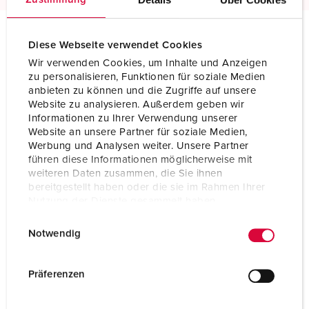
Diese Webseite verwendet Cookies
Technical specifications
Wir verwenden Cookies, um Inhalte und Anzeigen
Panel mounted inlet 750
zu personalisieren, Funktionen für soziale Medien
anbieten zu können und die Zugriffe auf unsere
Ampere
16 A
Website zu analysieren. Außerdem geben wir
Informationen zu Ihrer Verwendung unserer
Poles
7 p
Website an unsere Partner für soziale Medien,
Werbung und Analysen weiter. Unsere Partner
Voltage
400 V
führen diese Informationen möglicherweise mit
weiteren Daten zusammen, die Sie ihnen
Clock position
6 h
bereitgestellt haben oder die sie im Rahmen Ihrer
Nutzung der Dienste gesammelt haben.
Hertz
50-60 Hz
E
Datenschutzerklärung
Impressum
Notwendig
i
Connection technology
Screw terminals
n
Contact
highly heat resistant contact carrier
w
Präferenzen
nickel plated contacts
i
l