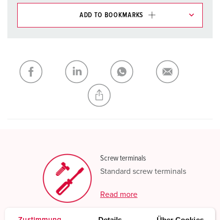
ADD TO BOOKMARKS
You can manage our products in various lists in the
shopping list / shopping basket area.
My list
(0)
ADD
CREATE A NEW LIST
Screw terminals
Standard screw terminals
Read more
Details
Über Cookies
Zustimmung