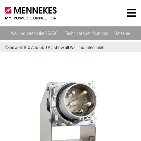
Wall mounted inlet 75256
Technical specifications
Datasheets &
Show all 160 A to 600 A
/
Show all Wall mounted inlet