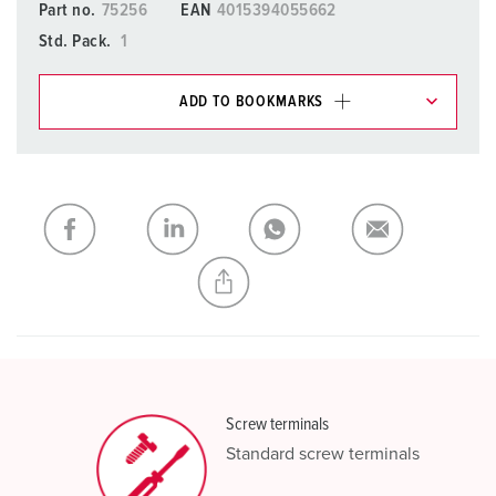
Part no.
75256
EAN
4015394055662
Std. Pack.
1
ADD TO BOOKMARKS
You can manage our products in various lists in the
shopping list / shopping basket area.
My list
(0)
ADD
CREATE A NEW LIST
Screw terminals
Standard screw terminals