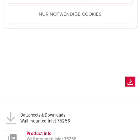
u
NUR NOTWENDIGE COOKIES
s
w
a
h
l
Datasheets & Downloads
Wall mounted inlet 75256
Product info
Wall mounted inlet 75256