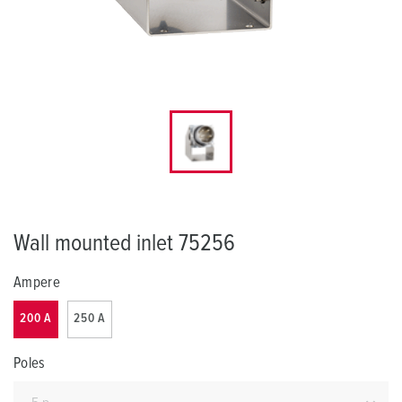
Wall mounted inlet 75256
Ampere
200 A
250 A
Poles