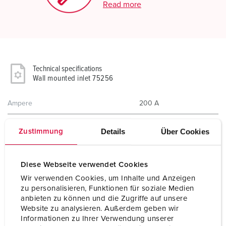
Read more
Technical specifications
Wall mounted inlet 75256
Ampere
200 A
Poles
5 p
Details
Über Cookies
Zustimmung
Voltage
400 V
Diese Webseite verwendet Cookies
Clock position
6 h
Wir verwenden Cookies, um Inhalte und Anzeigen
Hertz
50-60 Hz
zu personalisieren, Funktionen für soziale Medien
anbieten zu können und die Zugriffe auf unsere
Connection technology
Screw terminals
Website zu analysieren. Außerdem geben wir
Informationen zu Ihrer Verwendung unserer