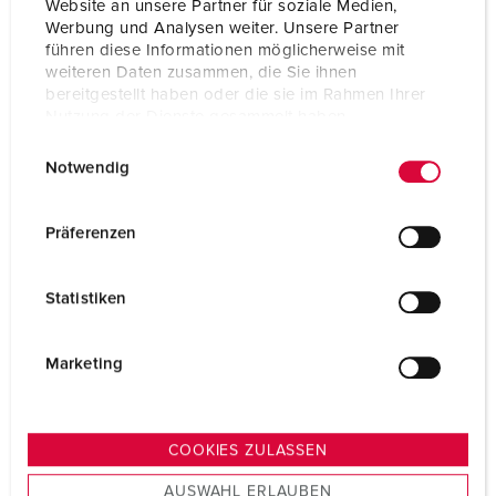
Contact
standard
Website an unsere Partner für soziale Medien,
Werbung und Analysen weiter. Unsere Partner
Protection type
IP67
führen diese Informationen möglicherweise mit
weiteren Daten zusammen, die Sie ihnen
bereitgestellt haben oder die sie im Rahmen Ihrer
Weight
5950 g
Nutzung der Dienste gesammelt haben.
Certifications
EAC
E
Datenschutzerklärung
Impressum
Notwendig
i
n
w
Präferenzen
i
l
Statistiken
l
i
g
Marketing
u
n
g
COOKIES ZULASSEN
s
AUSWAHL ERLAUBEN
a