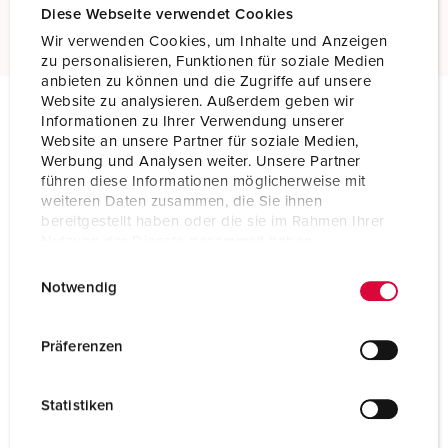
Read more
Diese Webseite verwendet Cookies
Wir verwenden Cookies, um Inhalte und Anzeigen
zu personalisieren, Funktionen für soziale Medien
anbieten zu können und die Zugriffe auf unsere
Website zu analysieren. Außerdem geben wir
Informationen zu Ihrer Verwendung unserer
Technical specifications
Website an unsere Partner für soziale Medien,
Panel mounted inlet 75287
Werbung und Analysen weiter. Unsere Partner
führen diese Informationen möglicherweise mit
weiteren Daten zusammen, die Sie ihnen
Ampere
250 A
bereitgestellt haben oder die sie im Rahmen Ihrer
Nutzung der Dienste gesammelt haben.
Poles
5 p
E
Datenschutzerklärung
Impressum
Voltage
400 V
Notwendig
i
n
Clock position
6 h
w
Präferenzen
i
Hertz
50-60 Hz
l
Statistiken
Connection technology
Screw terminals
l
i