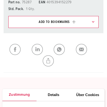
Part no.
75287
EAN
4015394152279
Std. Pack.
1 Qty.
ADD TO BOOKMARKS
You can manage our products in various lists in the
shopping list / shopping basket area.
My list
(0)
ADD
CREATE A NEW LIST
Screw terminals
Details
Über Cookies
Zustimmung
Standard screw terminals