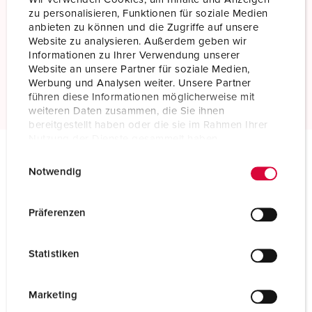
zu personalisieren, Funktionen für soziale Medien
anbieten zu können und die Zugriffe auf unsere
Screw terminals
Website zu analysieren. Außerdem geben wir
Standard screw terminals
Informationen zu Ihrer Verwendung unserer
Website an unsere Partner für soziale Medien,
Read more
Werbung und Analysen weiter. Unsere Partner
führen diese Informationen möglicherweise mit
weiteren Daten zusammen, die Sie ihnen
bereitgestellt haben oder die sie im Rahmen Ihrer
Nutzung der Dienste gesammelt haben.
E
Datenschutzerklärung
Impressum
Technical specifications
Notwendig
i
Plug 75312
n
w
Präferenzen
Ampere
250 A
i
l
Poles
4 p
Statistiken
l
i
Voltage
400 V
g
Marketing
Clock position
6 h
u