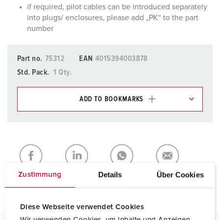
if required, pilot cables can be introduced separately
into plugs/ enclosures, please add „PK“ to the part
number
Part no.
75312
EAN
4015394003878
Std. Pack.
1 Qty.
ADD TO BOOKMARKS
You can manage our products in various lists in the
shopping list / shopping basket area.
My list
(0)
ADD
CREATE A NEW LIST
Details
Über Cookies
Zustimmung
Diese Webseite verwendet Cookies
Wir verwenden Cookies, um Inhalte und Anzeigen