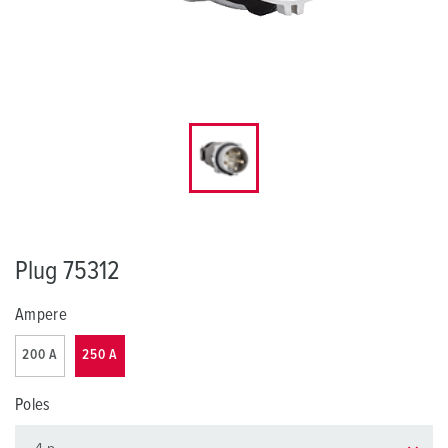
Plug 75312
Ampere
200 A
250 A
Poles