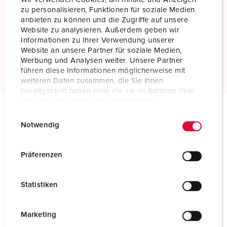
zu personalisieren, Funktionen für soziale Medien
anbieten zu können und die Zugriffe auf unsere
Screw terminals
Website zu analysieren. Außerdem geben wir
Standard screw terminals
Informationen zu Ihrer Verwendung unserer
Website an unsere Partner für soziale Medien,
Read more
Werbung und Analysen weiter. Unsere Partner
führen diese Informationen möglicherweise mit
weiteren Daten zusammen, die Sie ihnen
bereitgestellt haben oder die sie im Rahmen Ihrer
Nutzung der Dienste gesammelt haben.
E
Datenschutzerklärung
Impressum
Technical specifications
Notwendig
i
Connector 75317
n
w
Präferenzen
Ampere
250 A
i
l
Poles
4 p
Statistiken
l
i
Voltage
400 V
g
Marketing
Clock position
6 h
u