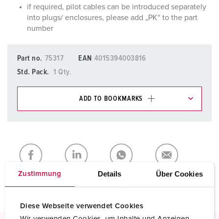
if required, pilot cables can be introduced separately
into plugs/ enclosures, please add „PK“ to the part
number
Part no.
75317
EAN
4015394003816
Std. Pack.
1 Qty.
ADD TO BOOKMARKS
You can manage our products in various lists in the
shopping list / shopping basket area.
My list
(0)
ADD
CREATE A NEW LIST
Details
Über Cookies
Zustimmung
Diese Webseite verwendet Cookies
Wir verwenden Cookies, um Inhalte und Anzeigen