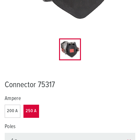
Connector 75317
Ampere
200 A
250 A
Poles