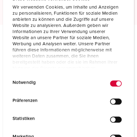
Read more
Wir verwenden Cookies, um Inhalte und Anzeigen
zu personalisieren, Funktionen für soziale Medien
anbieten zu können und die Zugriffe auf unsere
Website zu analysieren. Außerdem geben wir
Informationen zu Ihrer Verwendung unserer
Website an unsere Partner für soziale Medien,
Technical specifications
Werbung und Analysen weiter. Unsere Partner
Panel mounted inlet 75336
führen diese Informationen möglicherweise mit
weiteren Daten zusammen, die Sie ihnen
bereitgestellt haben oder die sie im Rahmen Ihrer
Ampere
400 A
Nutzung der Dienste gesammelt haben.
Poles
5 p
E
Datenschutzerklärung
Impressum
Notwendig
i
Voltage
400 V
n
w
Präferenzen
Clock position
6 h
i
l
Hertz
50-60 Hz
Statistiken
l
Connection technology
Screw terminals
i
g
Marketing