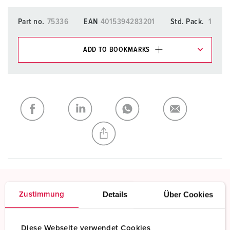
Part no.
75336
EAN
4015394283201
Std. Pack.
1
ADD TO BOOKMARKS
You can manage our products in various lists in the
shopping list / shopping basket area.
My list
(0)
ADD
CREATE A NEW LIST
Details
Über Cookies
Zustimmung
Screw terminals
Standard screw terminals
Diese Webseite verwendet Cookies