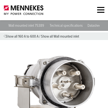
Wall mounted inlet 75389
Technical specifications
Datasheets &
Show all 160 A to 600 A
/
Show all Wall mounted inlet