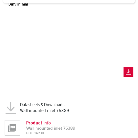
a
h
l
Datasheets & Downloads
Wall mounted inlet 75389
Product info
Wall mounted inlet 75389
PDF, 142 KB