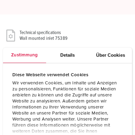
Technical specifications
Wall mounted inlet 75389
Ampere
400 A
Details
Über Cookies
Zustimmung
Poles
4 p
Diese Webseite verwendet Cookies
Voltage
400 V
Wir verwenden Cookies, um Inhalte und Anzeigen
zu personalisieren, Funktionen für soziale Medien
Clock position
6 h
anbieten zu können und die Zugriffe auf unsere
Website zu analysieren. Außerdem geben wir
Hertz
50-60 Hz
Informationen zu Ihrer Verwendung unserer
Website an unsere Partner für soziale Medien,
Connection technology
Screw terminals
Werbung und Analysen weiter. Unsere Partner
führen diese Informationen möglicherweise mit
Contact
standard
weiteren Daten zusammen, die Sie ihnen