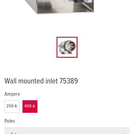
Wall mounted inlet 75389
Ampere
250 A
400 A
Poles