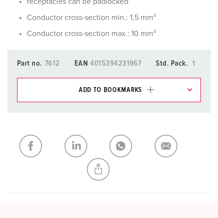
receptacles can be padlocked
Conductor cross-section min.: 1,5 mm²
Conductor cross-section max.: 10 mm²
Part no.
7612
EAN
4015394231967
Std. Pack.
1
ADD TO BOOKMARKS
You can manage our products in various lists in the
shopping list / shopping basket area.
My list
(0)
ADD
CREATE A NEW LIST