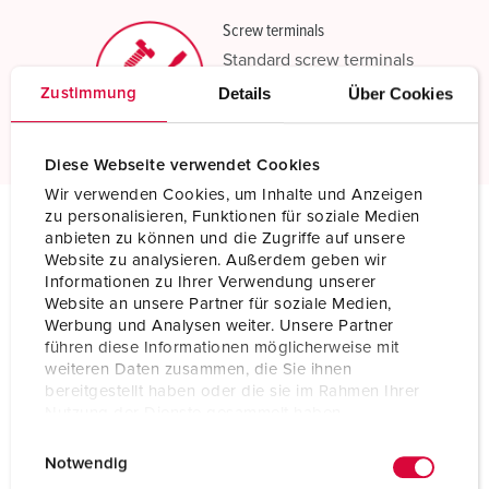
Screw terminals
Standard screw terminals
Details
Über Cookies
Zustimmung
Read more
Diese Webseite verwendet Cookies
Wir verwenden Cookies, um Inhalte und Anzeigen
zu personalisieren, Funktionen für soziale Medien
anbieten zu können und die Zugriffe auf unsere
Technical specifications
Website zu analysieren. Außerdem geben wir
Wall mounted receptacle DUO 7612
Informationen zu Ihrer Verwendung unserer
Website an unsere Partner für soziale Medien,
Werbung und Analysen weiter. Unsere Partner
Ampere
32 A
führen diese Informationen möglicherweise mit
weiteren Daten zusammen, die Sie ihnen
Poles
3 p
bereitgestellt haben oder die sie im Rahmen Ihrer
Nutzung der Dienste gesammelt haben.
Voltage
230 V
E
Datenschutzerklärung
Impressum
Clock position
6 h
Notwendig
i