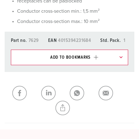
receptacles can be padlocked
Conductor cross-section min.: 1,5 mm²
Conductor cross-section max.: 10 mm²
Part no.
7629
EAN
4015394231684
Std. Pack.
1
ADD TO BOOKMARKS
You can manage our products in various lists in the
shopping list / shopping basket area.
My list
(0)
ADD
CREATE A NEW LIST