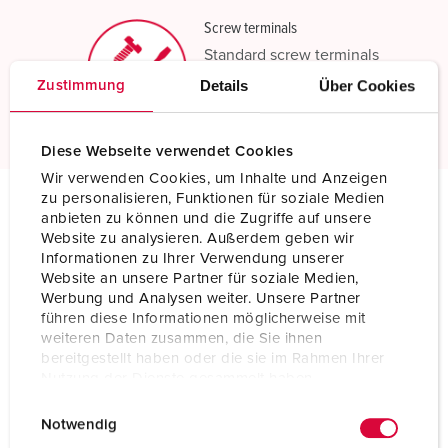
Screw terminals
Standard screw terminals
Details
Über Cookies
Zustimmung
Read more
Diese Webseite verwendet Cookies
Wir verwenden Cookies, um Inhalte und Anzeigen
zu personalisieren, Funktionen für soziale Medien
anbieten zu können und die Zugriffe auf unsere
Technical specifications
Website zu analysieren. Außerdem geben wir
Wall mounted receptacle DUO 7629
Informationen zu Ihrer Verwendung unserer
Website an unsere Partner für soziale Medien,
Werbung und Analysen weiter. Unsere Partner
Ampere
32 A
führen diese Informationen möglicherweise mit
weiteren Daten zusammen, die Sie ihnen
Poles
3 p
bereitgestellt haben oder die sie im Rahmen Ihrer
Nutzung der Dienste gesammelt haben.
Voltage
230 V
E
Datenschutzerklärung
Impressum
Clock position
6 h
Notwendig
i