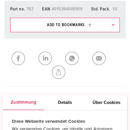
Part no.
767
EAN
4015394005919
Std. Pack.
10
ADD TO BOOKMARKS
You can manage our products in various lists in the
shopping list / shopping basket area.
My list
(0)
ADD
CREATE A NEW LIST
Details
Über Cookies
Zustimmung
Screw terminals
Standard screw terminals
Diese Webseite verwendet Cookies
Wir verwenden Cookies, um Inhalte und Anzeigen