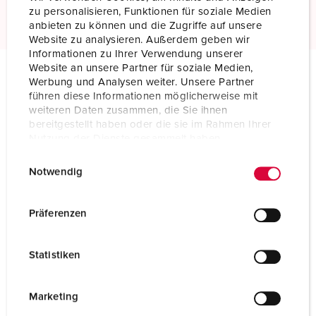
Read more
zu personalisieren, Funktionen für soziale Medien
anbieten zu können und die Zugriffe auf unsere
Website zu analysieren. Außerdem geben wir
Informationen zu Ihrer Verwendung unserer
Website an unsere Partner für soziale Medien,
Werbung und Analysen weiter. Unsere Partner
Technical specifications
führen diese Informationen möglicherweise mit
Wall mounted receptacle 767
weiteren Daten zusammen, die Sie ihnen
bereitgestellt haben oder die sie im Rahmen Ihrer
Nutzung der Dienste gesammelt haben.
Ampere
16 A
E
Datenschutzerklärung
Impressum
Poles
3 p
Notwendig
i
n
Voltage
Isolating transformer
w
Präferenzen
i
Clock position
12 h
l
Statistiken
Connection technology
Screw terminals
l
i
Contact
standard
g
Marketing
u
Protection type
IP44