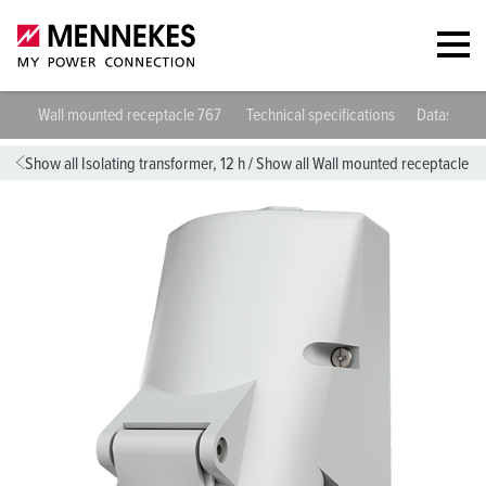
Wall mounted receptacle 767
Technical specifications
Datasheet
Show all Isolating transformer, 12 h
/
Show all Wall mounted receptacle