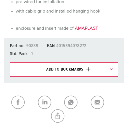
pre-wired for installation
with cable grip and installed hanging hook
enclosure and insert made of
AMAPLAST
Part no.
90839
EAN
4015394078272
Std. Pack.
1
ADD TO BOOKMARKS
You can manage our products in various lists in the
shopping list / shopping basket area.
My list
(0)
ADD
CREATE A NEW LIST