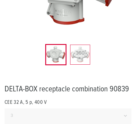
DELTA-BOX receptacle combination 90839
CEE 32 A, 5 p, 400 V