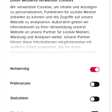
Diese Webseite verwendet Cookies
Wir verwenden Cookies, um Inhalte und Anzeigen
zu personalisieren, Funktionen für soziale Medien
anbieten zu können und die Zugriffe auf unsere
Website zu analysieren. Außerdem geben wir
Informationen zu Ihrer Verwendung unserer
Website an unsere Partner für soziale Medien,
Werbung und Analysen weiter. Unsere Partner
führen diese Informationen möglicherweise mit
weiteren Daten zusammen, die Sie ihnen
bereitgestellt haben oder die sie im Rahmen Ihrer
Nutzung der Dienste gesammelt haben.
E
Datenschutzerklärung
Impressum
Notwendig
i
n
w
Präferenzen
i
l
Statistiken
l
i