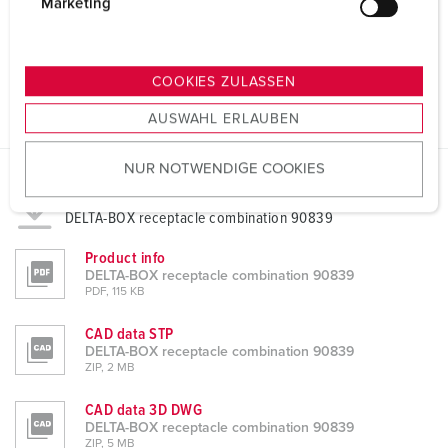
g
Marketing
u
n
g
COOKIES ZULASSEN
s
AUSWAHL ERLAUBEN
a
u
NUR NOTWENDIGE COOKIES
s
w
Datasheets & Downloads
a
DELTA-BOX receptacle combination 90839
h
Product info
l
DELTA-BOX receptacle combination 90839
PDF, 115 KB
CAD data STP
DELTA-BOX receptacle combination 90839
ZIP, 2 MB
CAD data 3D DWG
DELTA-BOX receptacle combination 90839
ZIP, 5 MB