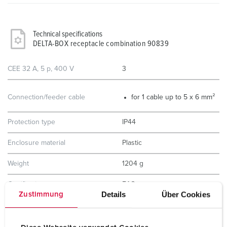
Technical specifications
DELTA-BOX receptacle combination 90839
CEE 32 A, 5 p, 400 V
3
Connection/feeder cable
for 1 cable up to 5 x 6 mm²
Protection type
IP44
Enclosure material
Plastic
Weight
1204 g
Certifications
EAC
Details
Über Cookies
Zustimmung
Storage receptacle combination
A