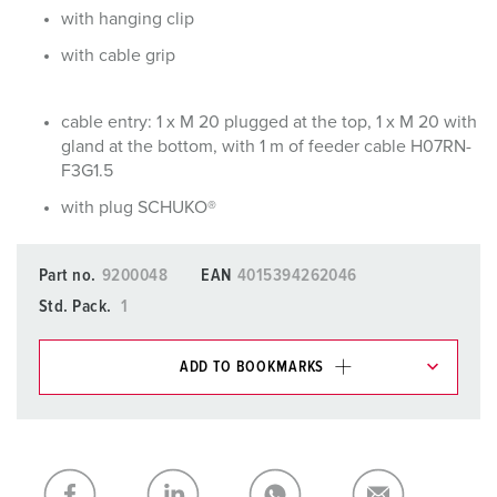
with hanging clip
with cable grip
cable entry: 1 x M 20 plugged at the top, 1 x M 20 with
gland at the bottom, with 1 m of feeder cable H07RN-
F3G1.5
with plug SCHUKO®
Part no.
9200048
EAN
4015394262046
Std. Pack.
1
ADD TO BOOKMARKS
You can manage our products in various lists in the
shopping list / shopping basket area.
My list
(0)
ADD