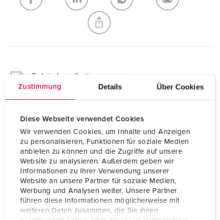
CREATE A NEW LIST
Technical specifications
Receptacle combination 9200048
Details
Über Cookies
Zustimmung
SCHUKO® 16 A, 230 V
3
Diese Webseite verwendet Cookies
Pre-fuse max.
16 A
Wir verwenden Cookies, um Inhalte und Anzeigen
zu personalisieren, Funktionen für soziale Medien
InA
16 A
anbieten zu können und die Zugriffe auf unsere
Website zu analysieren. Außerdem geben wir
RDF
1
Informationen zu Ihrer Verwendung unserer
Website an unsere Partner für soziale Medien,
Werbung und Analysen weiter. Unsere Partner
Connection/feeder
1 m H07RN-F3G1.5 with plug
führen diese Informationen möglicherweise mit
cable
SCHUKO® 16 A, 230 V
weiteren Daten zusammen, die Sie ihnen