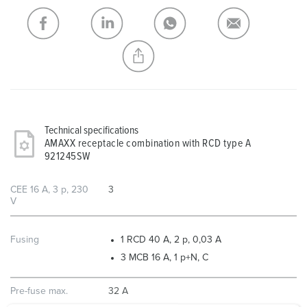
My list
(0)
ADD
CREATE A NEW LIST
Technical specifications
AMAXX receptacle combination with RCD type A
921245SW
CEE 16 A, 3 p, 230
3
V
Fusing
1 RCD 40 A, 2 p, 0,03 A
3 MCB 16 A, 1 p+N, C
Pre-fuse max.
32 A