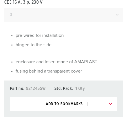
CEE 16 A, 3 p, 230 V
pre-wired for installation
hinged to the side
enclosure and insert made of AMAPLAST
fusing behind a transparent cover
Part no.
921245SW
Std. Pack.
1 Qty.
ADD TO BOOKMARKS
You can manage our products in various lists in the
shopping list / shopping basket area.