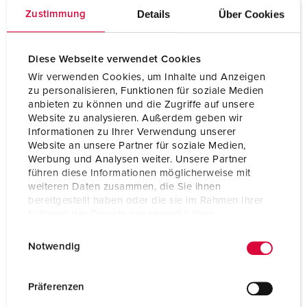
InA
40 A
Details
Über Cookies
Zustimmung
RDF
1
Diese Webseite verwendet Cookies
Wir verwenden Cookies, um Inhalte und Anzeigen
Connection/feeder
1,5 m H07RN-F3G6 with CEE plug 32 A, 3
cable
zu personalisieren, Funktionen für soziale Medien
p, 230 V
anbieten zu können und die Zugriffe auf unsere
Website zu analysieren. Außerdem geben wir
Protection type
IP44
Informationen zu Ihrer Verwendung unserer
Website an unsere Partner für soziale Medien,
Enclosure material
Plastic
Werbung und Analysen weiter. Unsere Partner
führen diese Informationen möglicherweise mit
Weight
3820 g
weiteren Daten zusammen, die Sie ihnen
bereitgestellt haben oder die sie im Rahmen Ihrer
Height
260 mm
Nutzung der Dienste gesammelt haben.
E
Datenschutzerklärung
Impressum
Width
225 mm
Notwendig
i
n
w
Präferenzen
i