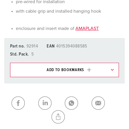
pre-wired for installation
with cable grip and installed hanging hook
enclosure and insert made of
AMAPLAST
Part no.
92914
EAN
4015394088585
Std. Pack.
5
ADD TO BOOKMARKS
You can manage our products in various lists in the
shopping list / shopping basket area.
My list
(0)
ADD
CREATE A NEW LIST