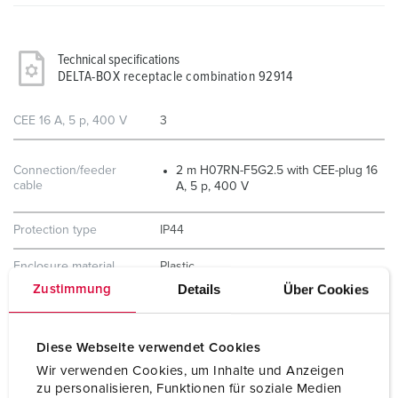
Technical specifications
DELTA-BOX receptacle combination 92914
CEE 16 A, 5 p, 400 V
3
Connection/feeder
2 m H07RN-F5G2.5 with CEE-plug 16
cable
A, 5 p, 400 V
Protection type
IP44
Enclosure material
Plastic
Details
Über Cookies
Zustimmung
Weight
1865 g
Certifications
EAC
Diese Webseite verwendet Cookies
Wir verwenden Cookies, um Inhalte und Anzeigen
Storage receptacle
B
zu personalisieren, Funktionen für soziale Medien
combination