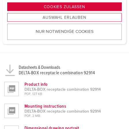
g
COOKIES ZULASSEN
s
AUSWAHL ERLAUBEN
a
u
NUR NOTWENDIGE COOKIES
s
w
a
h
l
Datasheets & Downloads
DELTA-BOX receptacle combination 92914
Product info
DELTA-BOX receptacle combination 92914
PDF, 127 KB
Mounting instructions
DELTA-BOX receptacle combination 92914
PDF, 2 MB
Dimensional drawing portrait