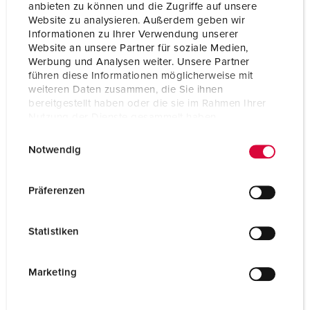
anbieten zu können und die Zugriffe auf unsere
Website zu analysieren. Außerdem geben wir
Informationen zu Ihrer Verwendung unserer
Website an unsere Partner für soziale Medien,
Werbung und Analysen weiter. Unsere Partner
führen diese Informationen möglicherweise mit
weiteren Daten zusammen, die Sie ihnen
bereitgestellt haben oder die sie im Rahmen Ihrer
Nutzung der Dienste gesammelt haben.
E
Datenschutzerklärung
Impressum
Notwendig
i
n
w
Präferenzen
i
l
Statistiken
l
i
g
Marketing
u
n