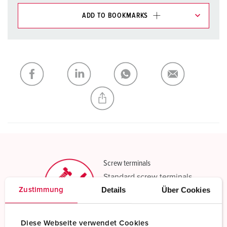
ADD TO BOOKMARKS
You can manage our products in various lists in the
shopping list / shopping basket area.
My list
(0)
ADD
CREATE A NEW LIST
Screw terminals
Standard screw terminals
Details
Über Cookies
Zustimmung
Read more
Diese Webseite verwendet Cookies