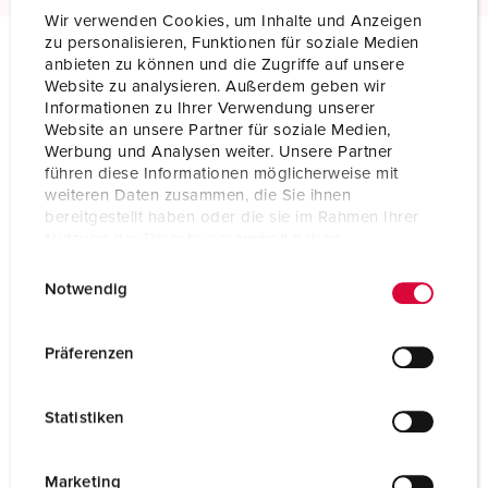
Wir verwenden Cookies, um Inhalte und Anzeigen
zu personalisieren, Funktionen für soziale Medien
anbieten zu können und die Zugriffe auf unsere
Technical specifications
Website zu analysieren. Außerdem geben wir
Panel mounted inlet RAPIDO 945
Informationen zu Ihrer Verwendung unserer
Website an unsere Partner für soziale Medien,
Werbung und Analysen weiter. Unsere Partner
Ampere
32 A
führen diese Informationen möglicherweise mit
weiteren Daten zusammen, die Sie ihnen
Poles
5 p
bereitgestellt haben oder die sie im Rahmen Ihrer
Nutzung der Dienste gesammelt haben.
Voltage
400 V
E
Datenschutzerklärung
Impressum
Notwendig
Clock position
6 h
i
n
Hertz
50-60 Hz
w
Präferenzen
i
Connection technology
Screw terminals
l
Statistiken
Contact
standard
l
i
Protection type
IP44
g
Marketing