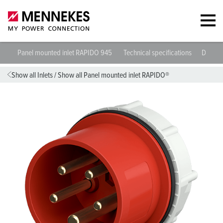
Panel mounted inlet RAPIDO 945
Technical specifications
Datash
Show all Inlets
/
Show all Panel mounted inlet RAPIDO®