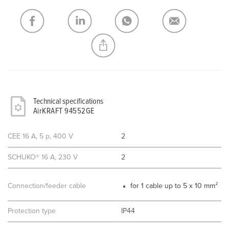
My list
(0)
ADD
CREATE A NEW LIST
Technical specifications
AirKRAFT 94552GE
CEE 16 A, 5 p, 400 V
2
SCHUKO® 16 A, 230 V
2
Connection/feeder cable
for 1 cable up to 5 x 10 mm²
Protection type
IP44