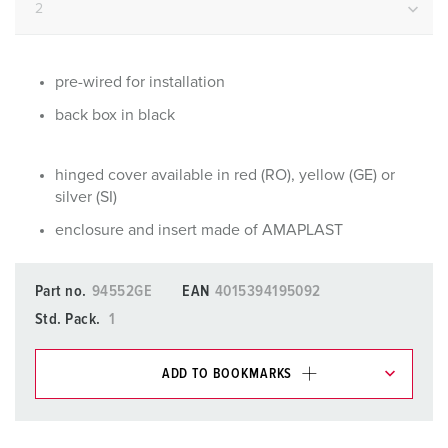
pre-wired for installation
back box in black
hinged cover available in red (RO), yellow (GE) or
silver (SI)
enclosure and insert made of AMAPLAST
Part no.
94552GE
EAN
4015394195092
Std. Pack.
1
ADD TO BOOKMARKS
You can manage our products in various lists in the
shopping list / shopping basket area.