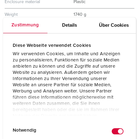
Enclosure material
Plastic
Weight
1740 g
Details
Über Cookies
Zustimmung
Storage receptacle combination
D
Diese Webseite verwendet Cookies
Wir verwenden Cookies, um Inhalte und Anzeigen
zu personalisieren, Funktionen für soziale Medien
anbieten zu können und die Zugriffe auf unsere
Website zu analysieren. Außerdem geben wir
Informationen zu Ihrer Verwendung unserer
Website an unsere Partner für soziale Medien,
Werbung und Analysen weiter. Unsere Partner
führen diese Informationen möglicherweise mit
weiteren Daten zusammen, die Sie ihnen
bereitgestellt haben oder die sie im Rahmen Ihrer
Nutzung der Dienste gesammelt haben.
E
Datenschutzerklärung
Impressum
Notwendig
i