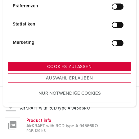
w
Präferenzen
i
l
Statistiken
l
i
g
Marketing
u
n
g
COOKIES ZULASSEN
s
AUSWAHL ERLAUBEN
a
u
NUR NOTWENDIGE COOKIES
s
w
Datasheets & Downloads
AirKRAFT with RCD type A 94566RO
a
h
Product info
l
AirKRAFT with RCD type A 94566RO
PDF, 129 KB