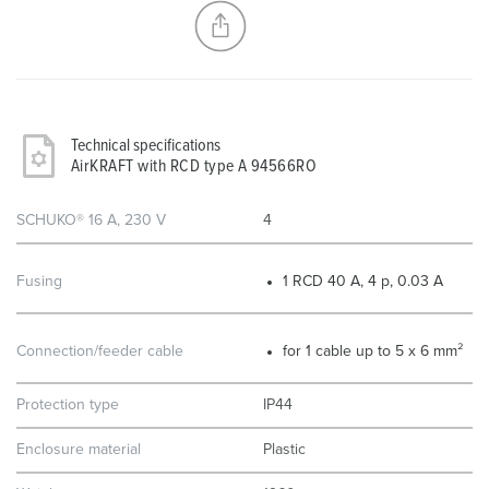
CREATE A NEW LIST
Technical specifications
AirKRAFT with RCD type A 94566RO
SCHUKO® 16 A, 230 V
4
Fusing
1 RCD 40 A, 4 p, 0.03 A
Connection/feeder cable
for 1 cable up to 5 x 6 mm²
Protection type
IP44
Enclosure material
Plastic