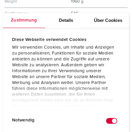
Weight
1960 g
Certifications
EAC
Details
Über Cookies
Zustimmung
Storage receptacle combination
B
Diese Webseite verwendet Cookies
Wir verwenden Cookies, um Inhalte und Anzeigen
zu personalisieren, Funktionen für soziale Medien
anbieten zu können und die Zugriffe auf unsere
Website zu analysieren. Außerdem geben wir
Informationen zu Ihrer Verwendung unserer
Website an unsere Partner für soziale Medien,
Werbung und Analysen weiter. Unsere Partner
führen diese Informationen möglicherweise mit
weiteren Daten zusammen, die Sie ihnen
bereitgestellt haben oder die sie im Rahmen Ihrer
Nutzung der Dienste gesammelt haben.
E
Datenschutzerklärung
Impressum
Notwendig
i
n