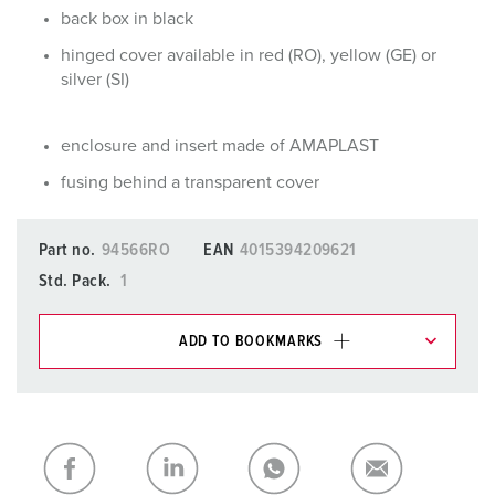
back box in black
hinged cover available in red (RO), yellow (GE) or
silver (SI)
enclosure and insert made of AMAPLAST
fusing behind a transparent cover
Part no.
94566RO
EAN
4015394209621
Std. Pack.
1
ADD TO BOOKMARKS
You can manage our products in various lists in the
shopping list / shopping basket area.
My list
(0)
ADD