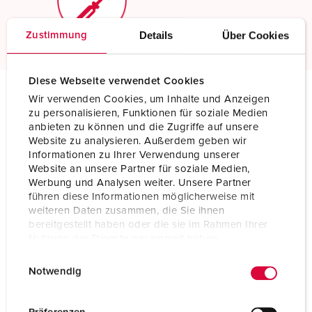
Read more
Details
Über Cookies
Zustimmung
Diese Webseite verwendet Cookies
Wir verwenden Cookies, um Inhalte und Anzeigen
Technical specifications
zu personalisieren, Funktionen für soziale Medien
Panel mounted receptacle RAPIDO with TwinCONTACT 987
anbieten zu können und die Zugriffe auf unsere
Website zu analysieren. Außerdem geben wir
Informationen zu Ihrer Verwendung unserer
Ampere
32 A
Website an unsere Partner für soziale Medien,
Werbung und Analysen weiter. Unsere Partner
Poles
3 p
führen diese Informationen möglicherweise mit
weiteren Daten zusammen, die Sie ihnen
Voltage
230 V
bereitgestellt haben oder die sie im Rahmen Ihrer
Nutzung der Dienste gesammelt haben.
Clock position
6 h
E
Datenschutzerklärung
Impressum
Notwendig
Hertz
50-60 Hz
i
n
Connection technology
Screwless - TwinCONTACT
w