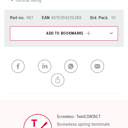
central fixing
Part no.
987
EAN
4015394215288
Std. Pack.
10
ADD TO BOOKMARKS
You can manage our products in various lists in the
shopping list / shopping basket area.
My list
(0)
ADD
CREATE A NEW LIST
Screwless - TwinCONTACT
Screwless spring terminals