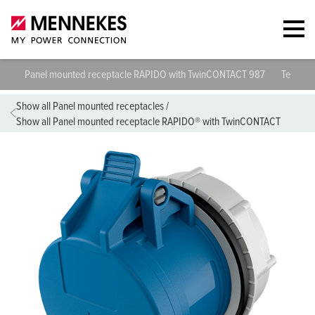
Panel mounted receptacle RAPIDO with TwinCONTACT 987
Technica
Show all Panel mounted receptacles
/
Show all Panel mounted receptacle RAPIDO® with TwinCONTACT