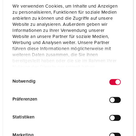
Wir verwenden Cookies, um Inhalte und Anzeigen
zu personalisieren, Funktionen für soziale Medien
anbieten zu können und die Zugriffe auf unsere
Website zu analysieren. Außerdem geben wir
Informationen zu Ihrer Verwendung unserer
Website an unsere Partner für soziale Medien,
Werbung und Analysen weiter. Unsere Partner
führen diese Informationen möglicherweise mit
weiteren Daten zusammen, die Sie ihnen
bereitgestellt haben oder die sie im Rahmen Ihrer
Nutzung der Dienste gesammelt haben.
E
Datenschutzerklärung
Impressum
Notwendig
i
n
Part no. 94350SI
w
Präferenzen
Enclosure material
Plastic
i
l
Protection type
IP44
Statistiken
l
CEE 16 A, 5 p, 400 V
1
i
g
Marketing