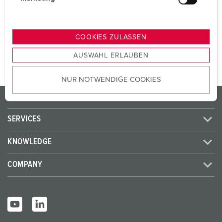
SCHUKO® 16 A, 230 V
2
u
n
g
TO THE PRODUCT
COOKIES ZULASSEN
s
AUSWAHL ERLAUBEN
a
u
NUR NOTWENDIGE COOKIES
s
w
PRODUCTS/SOLUTIONS
a
h
SERVICES
l
KNOWLEDGE
COMPANY