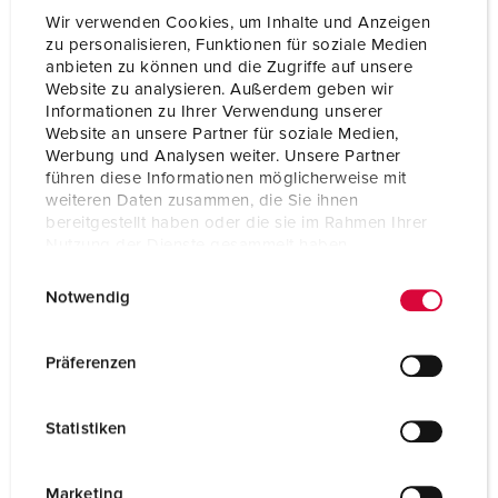
Wir verwenden Cookies, um Inhalte und Anzeigen
zu personalisieren, Funktionen für soziale Medien
anbieten zu können und die Zugriffe auf unsere
Website zu analysieren. Außerdem geben wir
Informationen zu Ihrer Verwendung unserer
Website an unsere Partner für soziale Medien,
Werbung und Analysen weiter. Unsere Partner
führen diese Informationen möglicherweise mit
weiteren Daten zusammen, die Sie ihnen
bereitgestellt haben oder die sie im Rahmen Ihrer
Nutzung der Dienste gesammelt haben.
E
Datenschutzerklärung
Impressum
Notwendig
i
n
Part no. 930003
w
Präferenzen
Enclosure material
Plastic
i
l
Protection type
IP44
Statistiken
l
CEE 16 A, 5 p, 400 V
2
i
g
Marketing