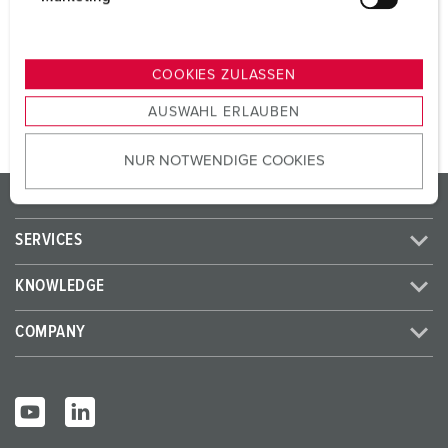
SCHUKO® 16 A, 230 V
3
u
n
g
TO THE PRODUCT
COOKIES ZULASSEN
s
AUSWAHL ERLAUBEN
a
u
NUR NOTWENDIGE COOKIES
s
w
PRODUCTS/SOLUTIONS
a
h
SERVICES
l
KNOWLEDGE
COMPANY