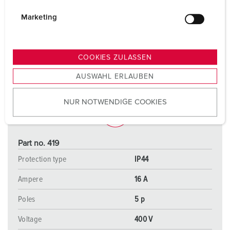
i
g
Marketing
u
n
g
COOKIES ZULASSEN
s
AUSWAHL ERLAUBEN
a
u
NUR NOTWENDIGE COOKIES
s
w
a
h
Part no. 419
l
Protection type
IP44
Ampere
16 A
Poles
5 p
Voltage
400 V