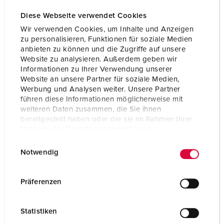
Voltage
400 V
Diese Webseite verwendet Cookies
Connection technology
Screwless -
Wir verwenden Cookies, um Inhalte und Anzeigen
TwinCONTACT
zu personalisieren, Funktionen für soziale Medien
anbieten zu können und die Zugriffe auf unsere
Contact
standard
Website zu analysieren. Außerdem geben wir
Informationen zu Ihrer Verwendung unserer
Website an unsere Partner für soziale Medien,
TO THE PRODUCT
Werbung und Analysen weiter. Unsere Partner
führen diese Informationen möglicherweise mit
weiteren Daten zusammen, die Sie ihnen
bereitgestellt haben oder die sie im Rahmen Ihrer
Nutzung der Dienste gesammelt haben.
E
Datenschutzerklärung
Impressum
Notwendig
i
n
w
Präferenzen
i
l
Statistiken
l