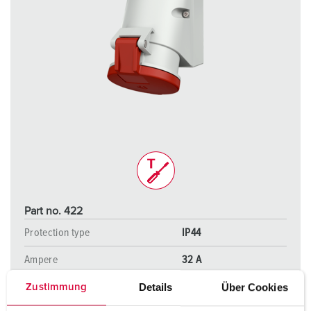
Part no. 422
Protection type
IP44
Ampere
32 A
Poles
5 p
Details
Über Cookies
Zustimmung