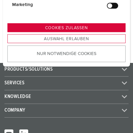
CEE 32 A, 5 p, 400 V
1
g
Marketing
u
SCHUKO® 16 A, 230 V
3
n
g
COOKIES ZULASSEN
s
TO THE PRODUCT
AUSWAHL ERLAUBEN
a
u
NUR NOTWENDIGE COOKIES
s
w
a
PRODUCTS/SOLUTIONS
h
l
SERVICES
KNOWLEDGE
COMPANY