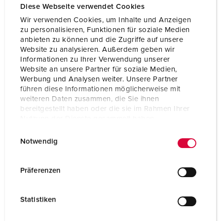
Diese Webseite verwendet Cookies
Wir verwenden Cookies, um Inhalte und Anzeigen
zu personalisieren, Funktionen für soziale Medien
anbieten zu können und die Zugriffe auf unsere
Website zu analysieren. Außerdem geben wir
Informationen zu Ihrer Verwendung unserer
Website an unsere Partner für soziale Medien,
Werbung und Analysen weiter. Unsere Partner
führen diese Informationen möglicherweise mit
weiteren Daten zusammen, die Sie ihnen
bereitgestellt haben oder die sie im Rahmen Ihrer
Nutzung der Dienste gesammelt haben.
E
Datenschutzerklärung
Impressum
Notwendig
i
Part no. 950030
n
Enclosure material
Plastic
w
Präferenzen
i
Protection type
IP67
l
Statistiken
CEE 16 A, 5 p, 400 V
2
l
i