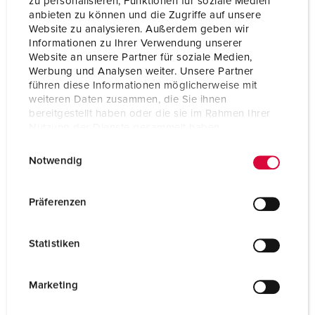
zu personalisieren, Funktionen für soziale Medien
anbieten zu können und die Zugriffe auf unsere
Website zu analysieren. Außerdem geben wir
Informationen zu Ihrer Verwendung unserer
Website an unsere Partner für soziale Medien,
Werbung und Analysen weiter. Unsere Partner
führen diese Informationen möglicherweise mit
weiteren Daten zusammen, die Sie ihnen
bereitgestellt haben oder die sie im Rahmen Ihrer
Nutzung der Dienste gesammelt haben.
E
Datenschutzerklärung
Impressum
Notwendig
i
n
w
Präferenzen
Part no. 18431
i
¼“ pre-assembled, Inlet pressure max. 16 bar, 1 oil mist
l
Statistiken
lubricator, Water separator 0 - 10 bar, Pressure reducer
l
with pressure gauge, 1 quick coupling ¼“, Connection:
i
1 threaded nozzle of 9 mm
g
Marketing
u
TO THE PRODUCT